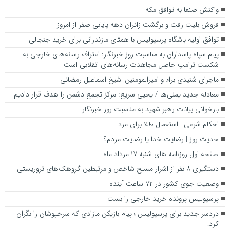
واکنش صنعا به توافق مکه
فروش بلیت رفت و برگشت زائران دهه پایانی صفر از امروز
توافق اولیه باشگاه پرسپولیس با همتای مازندرانی برای خرید جنجالی
پیام سپاه پاسداران به مناسبت روز خبرنگار: اعتراف رسانه‌های خارجی به
شکست ترامپ حاصل مجاهدت رسانه‌های انقلابی است
ماجرای شنیدی براء و امیرالمومنین| شیخ اسماعیل رمضانی
معادله جدید یمنی‌ها / یحیی سریع: مرکز تجمع دشمن را هدف قرار دادیم
بازخوانی بیانات رهبر شهید به مناسبت روز خبرنگار
احکام شرعی | استعمال طلا برای مرد
حدیث روز | رضایت خدا یا رضایت مردم؟
صفحه اول روزنامه‌ های شنبه ۱۷ مرداد ماه
دستگیری ۸ نفر از اشرار مسلح شاخص و مرتبطین گروهک‌های تروریستی
وضعیت جوی کشور در ۷۲ ساعت آینده
پرسپولیس پرونده خرید خارجی را بست
دردسر جدید برای پرسپولیس ؛ پیام بازیکن مازادی که سرخپوشان را نگران
کرد!