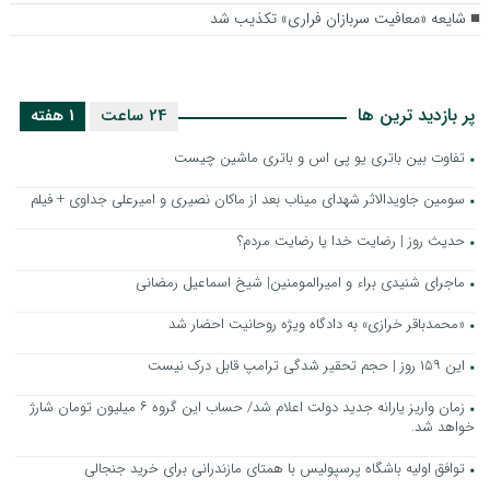
شایعه «معافیت سربازان فراری» تکذیب شد
پر بازدید ترین ها
24 ساعت
1 هفته
تفاوت بین باتری یو پی اس و باتری ماشین چیست
سومین جاویدالاثر شهدای میناب بعد از ماکان نصیری و امیرعلی جداوی + فیلم
حدیث روز | رضایت خدا یا رضایت مردم؟
ماجرای شنیدی براء و امیرالمومنین| شیخ اسماعیل رمضانی
«محمدباقر خرازی» به دادگاه ویژه روحانیت احضار شد
این ۱۵۹ روز | حجم تحقیر شدگی ترامپ قابل درک نیست
زمان واریز یارانه جدید دولت اعلام شد/ حساب این گروه ۶ میلیون تومان شارژ
خواهد شد.
توافق اولیه باشگاه پرسپولیس با همتای مازندرانی برای خرید جنجالی