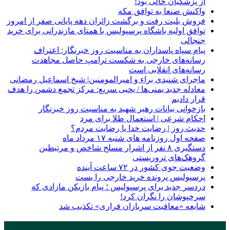
از پزشکیان خالی بود!
واکنش صنعا به توافق مکه
فروش بلیت رفت و برگشت زائران دهه پایانی صفر از امروز
توافق اولیه باشگاه پرسپولیس با همتای مازندرانی برای خرید
جنجالی
پیام سپاه پاسداران به مناسبت روز خبرنگار: اعتراف
رسانه‌های خارجی به شکست ترامپ حاصل مجاهدت
رسانه‌های انقلابی است
ماجرای شنیدی براء و امیرالمومنین| شیخ اسماعیل رمضانی
معادله جدید یمنی‌ها / یحیی سریع: مرکز تجمع دشمن را هدف
قرار دادیم
بازخوانی بیانات رهبر شهید به مناسبت روز خبرنگار
احکام شرعی | استعمال طلا برای مرد
حدیث روز | رضایت خدا یا رضایت مردم؟
صفحه اول روزنامه‌ های شنبه ۱۷ مرداد ماه
دستگیری ۸ نفر از اشرار مسلح شاخص و مرتبطین
گروهک‌های تروریستی
وضعیت جوی کشور در ۷۲ ساعت آینده
پرسپولیس پرونده خرید خارجی را بست
دردسر جدید برای پرسپولیس ؛ پیام بازیکن مازادی که
سرخپوشان را نگران کرد!
شایعه «معافیت سربازان فراری» تکذیب شد
پر بازدید ترین ها
24 ساعت
1 هفته