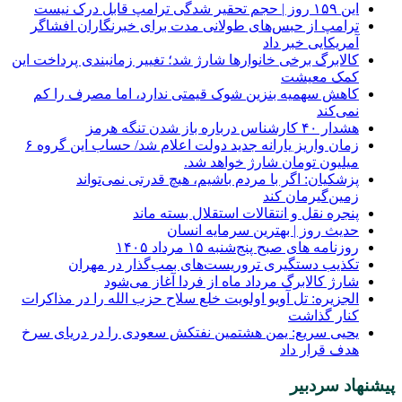
این ۱۵۹ روز | حجم تحقیر شدگی ترامپ قابل درک نیست
ترامپ از حبس‌های طولانی مدت برای خبرنگاران افشاگر
آمریکایی خبر داد
کالابرگ برخی خانوارها شارژ شد؛ تغییر زمانبندی پرداخت این
کمک معیشت
کاهش سهمیه بنزین شوک قیمتی ندارد، اما مصرف را کم
نمی‌کند
هشدار ۴۰ کارشناس درباره باز شدن تنگه هرمز
زمان واریز یارانه جدید دولت اعلام شد/ حساب این گروه ۶
میلیون تومان شارژ خواهد شد.
پزشکیان: اگر با مردم باشیم، هیچ قدرتی نمی‌تواند
زمین‌گیرمان کند
پنجره‌ نقل و انتقالات استقلال بسته ماند
حدیث روز | بهترین سرمایه انسان
روزنامه‌ های صبح پنج‌شنبه ۱۵ مرداد ۱۴۰۵
تکذیب دستگیری تروریست‌های بمب‌گذار در مهران
شارژ کالابرگ مرداد ماه از فردا آغاز می‌شود
الجزیره: تل آویو اولویت خلع سلاح حزب الله را در مذاکرات
کنار گذاشت
یحیی سریع: یمن هشتمین نفتکش سعودی را در دریای سرخ
هدف قرار داد
پیشنهاد سردبیر