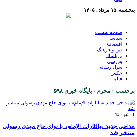
پنجشنبه, ۱۵ مرداد , ۱۴۰۵
صفحه نخست
سیاسی
اقتصادی
دین و فرهنگ
بین‌الملل
ورزشی
سواد رسانه
عکس
فیلم
برچسب : محرم - پایگاه خبری ۵۹۸
11 تیر 1405
مداحی جدید «یالثارات الإمام» با نوای حاج مهدی رسولی
منتشر شد