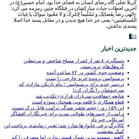
کربلا تجلی گاه رضای انسان به قضای خدا بود. امام حسین(ع) در
آخرین لحظات حیات مبارکشان در قتلگاه چنین زمزمه می کرد:
«الهی رِضاً بِقَضائِکَ و تَسْلیماً لِامْرِکَ وَ لا مَعْبودَ سِواکَ یا غِیاثَ
الْمُستَغیثین» یعنی جز خدا هیچ ندیدن و در مقابل پسند خدا اصلا
پسندی نداشتن.
1
2
3
جدیدترین اخبار
دستگیری ۸ نفر از اشرار مسلح شاخص و مرتبطین
گروهک‌های تروریستی
وضعیت جوی کشور در ۷۲ ساعت آینده
پرسپولیس پرونده خرید خارجی را بست
دردسر جدید برای پرسپولیس ؛ پیام بازیکن مازادی که
سرخپوشان را نگران کرد!
شایعه «معافیت سربازان فراری» تکذیب شد
قطع همکاری با قلعه نویی همچنان سوژه است
این ۱۵۹ روز | حجم تحقیر شدگی ترامپ قابل درک نیست
ترامپ از حبس‌های طولانی مدت برای خبرنگاران افشاگر
آمریکایی خبر داد
کالابرگ برخی خانوارها شارژ شد؛ تغییر زمانبندی پرداخت این
کمک معیشت
کاهش سهمیه بنزین شوک قیمتی ندارد، اما مصرف را کم