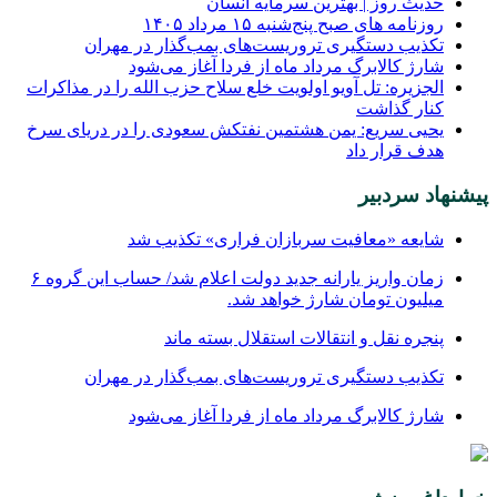
حدیث روز | بهترین سرمایه انسان
روزنامه‌ های صبح پنج‌شنبه ۱۵ مرداد ۱۴۰۵
تکذیب دستگیری تروریست‌های بمب‌گذار در مهران
شارژ کالابرگ مرداد ماه از فردا آغاز می‌شود
الجزیره: تل آویو اولویت خلع سلاح حزب الله را در مذاکرات
کنار گذاشت
یحیی سریع: یمن هشتمین نفتکش سعودی را در دریای سرخ
هدف قرار داد
پیشنهاد سردبیر
شایعه «معافیت سربازان فراری» تکذیب شد
زمان واریز یارانه جدید دولت اعلام شد/ حساب این گروه ۶
میلیون تومان شارژ خواهد شد.
پنجره‌ نقل و انتقالات استقلال بسته ماند
تکذیب دستگیری تروریست‌های بمب‌گذار در مهران
شارژ کالابرگ مرداد ماه از فردا آغاز می‌شود