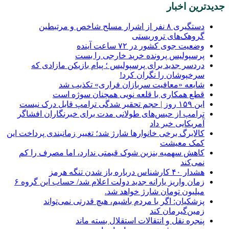
جدیدترین اخبار
دستگیری ۸ نفر از اشرار مسلح شاخص و مرتبطین
گروهک‌های تروریستی
وضعیت جوی کشور در ۷۲ ساعت آینده
پرسپولیس پرونده خرید خارجی را بست
دردسر جدید برای پرسپولیس ؛ پیام بازیکن مازادی که
سرخپوشان را نگران کرد!
شایعه «معافیت سربازان فراری» تکذیب شد
قطع همکاری با قلعه نویی همچنان سوژه است
این ۱۵۹ روز | حجم تحقیر شدگی ترامپ قابل درک نیست
ترامپ از حبس‌های طولانی مدت برای خبرنگاران افشاگر
آمریکایی خبر داد
کالابرگ برخی خانوارها شارژ شد؛ تغییر زمانبندی پرداخت این
کمک معیشت
کاهش سهمیه بنزین شوک قیمتی ندارد، اما مصرف را کم
نمی‌کند
هشدار ۴۰ کارشناس درباره باز شدن تنگه هرمز
زمان واریز یارانه جدید دولت اعلام شد/ حساب این گروه ۶
میلیون تومان شارژ خواهد شد.
پزشکیان: اگر با مردم باشیم، هیچ قدرتی نمی‌تواند
زمین‌گیرمان کند
پنجره‌ نقل و انتقالات استقلال بسته ماند