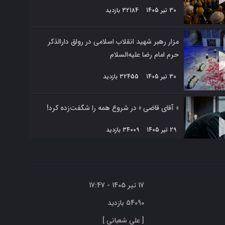
30 تیر 1405
32184 بازدید
مزار رهبر شهید انقلاب اسلامی در رواق دارالذکر
حرم امام رضا علیه‌السلام
30 تیر 1405
32455 بازدید
« آقای قاضی » در شروع همه را شگفت‌زده کرد!
29 تیر 1405
34009 بازدید
17 تیر 1405 - 17:47
54090 بازدید
[
علی شعبانی
]