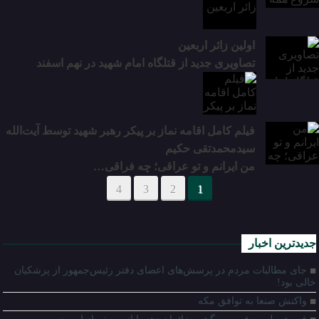
اولین زائر اربعین
تصاویری جدید از قتلگاه امام شهید در نهم اسفند
فیلم کامل اقامه نماز بر پیکر رهبر شهید توسط آیت‌الله
سیدمحمدتقی حکیم
من ایرانم و تو عراقی؛ چه فراقی…
4
3
2
1
جدیدترین اخبار
جای مطالبات مردم در پرسش‌های اعضای دفتر رئیس‌جمهور از پزشکیان
خالی بود!
واکنش صنعا به توافق مکه