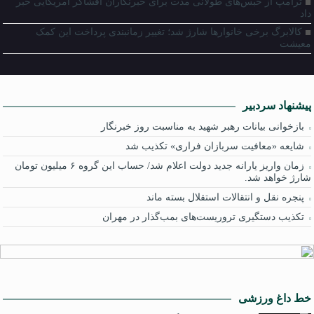
ترامپ از حبس‌های طولانی مدت برای خبرنگاران افشاگر آمریکایی خبر
داد
کالابرگ برخی خانوارها شارژ شد؛ تغییر زمانبندی پرداخت این کمک
معیشت
پیشنهاد سردبیر
بازخوانی بیانات رهبر شهید به مناسبت روز خبرنگار
شایعه «معافیت سربازان فراری» تکذیب شد
زمان واریز یارانه جدید دولت اعلام شد/ حساب این گروه ۶ میلیون تومان
شارژ خواهد شد.
پنجره‌ نقل و انتقالات استقلال بسته ماند
تکذیب دستگیری تروریست‌های بمب‌گذار در مهران
خط داغ ورزشی