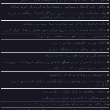
فروش بلیت رفت و برگشت زائران دهه پایانی صفر از امروز
توافق اولیه باشگاه پرسپولیس با همتای مازندرانی برای خرید جنجالی
پیام سپاه پاسداران به مناسبت روز خبرنگار: اعتراف رسانه‌های خارجی به
شکست ترامپ حاصل مجاهدت رسانه‌های انقلابی است
ماجرای شنیدی براء و امیرالمومنین| شیخ اسماعیل رمضانی
معادله جدید یمنی‌ها / یحیی سریع: مرکز تجمع دشمن را هدف قرار دادیم
بازخوانی بیانات رهبر شهید به مناسبت روز خبرنگار
احکام شرعی | استعمال طلا برای مرد
حدیث روز | رضایت خدا یا رضایت مردم؟
صفحه اول روزنامه‌ های شنبه ۱۷ مرداد ماه
دستگیری ۸ نفر از اشرار مسلح شاخص و مرتبطین گروهک‌های تروریستی
وضعیت جوی کشور در ۷۲ ساعت آینده
پرسپولیس پرونده خرید خارجی را بست
دردسر جدید برای پرسپولیس ؛ پیام بازیکن مازادی که سرخپوشان را
نگران کرد!
شایعه «معافیت سربازان فراری» تکذیب شد
قطع همکاری با قلعه نویی همچنان سوژه است
این ۱۵۹ روز | حجم تحقیر شدگی ترامپ قابل درک نیست