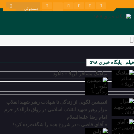
فیلم - پایگاه خبری ۵۹۸
نماهنگ مسافر کربلا + دانلود
انمیشین لگویی از زندگی تا شهادت رهبر شهید انقلاب
مزار رهبر شهید انقلاب اسلامی در رواق دارالذکر حرم
امام رضا علیه‌السلام
« آقای قاضی » در شروع همه را شگفت‌زده کرد!