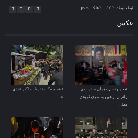
لینک کوتاه :https://598.ir/?p=2517
عکس
تصاویر/ حال‌وهوای پیاده‌ روی
تشییع پیکر زنده‌یاد « اکبر عبدی
زائران اربعین به سوی کربلای
»
معلی