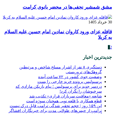
مشق شمشیر نجفی‌ها در محضر بانوی کرامت
30 خرداد 1405
قافله عزای ورود کاروان نمادین امام حسین علیه السلام
به کربلا
1
2
جدیدترین اخبار
دستگیری ۸ نفر از اشرار مسلح شاخص و مرتبطین
گروهک‌های تروریستی
وضعیت جوی کشور در ۷۲ ساعت آینده
پرسپولیس پرونده خرید خارجی را بست
دردسر جدید برای پرسپولیس ؛ پیام بازیکن مازادی که
سرخپوشان را نگران کرد!
شایعه «معافیت سربازان فراری» تکذیب شد
قطع همکاری با قلعه نویی همچنان سوژه است
این ۱۵۹ روز | حجم تحقیر شدگی ترامپ قابل درک نیست
ترامپ از حبس‌های طولانی مدت برای خبرنگاران افشاگر