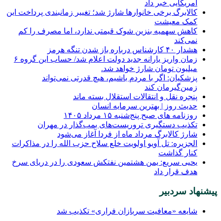
آمریکایی خبر داد
کالابرگ برخی خانوارها شارژ شد؛ تغییر زمانبندی پرداخت این
کمک معیشت
کاهش سهمیه بنزین شوک قیمتی ندارد، اما مصرف را کم
نمی‌کند
هشدار ۴۰ کارشناس درباره باز شدن تنگه هرمز
زمان واریز یارانه جدید دولت اعلام شد/ حساب این گروه ۶
میلیون تومان شارژ خواهد شد.
پزشکیان: اگر با مردم باشیم، هیچ قدرتی نمی‌تواند
زمین‌گیرمان کند
پنجره‌ نقل و انتقالات استقلال بسته ماند
حدیث روز | بهترین سرمایه انسان
روزنامه‌ های صبح پنج‌شنبه ۱۵ مرداد ۱۴۰۵
تکذیب دستگیری تروریست‌های بمب‌گذار در مهران
شارژ کالابرگ مرداد ماه از فردا آغاز می‌شود
الجزیره: تل آویو اولویت خلع سلاح حزب الله را در مذاکرات
کنار گذاشت
یحیی سریع: یمن هشتمین نفتکش سعودی را در دریای سرخ
هدف قرار داد
پیشنهاد سردبیر
شایعه «معافیت سربازان فراری» تکذیب شد