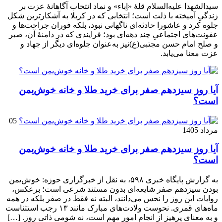
سیدالشهدا علیه‌السلام قلهٔ «اِباء» و نماد انتخاب آگاهانهٔ عزت بر
زندگیِ آمیخته با ذلت است؛ انتخابی که در کربلا به آشکارترین شکل
جلوه کرد و عاشورا حادثه‌ای ناگهانی نبود، بلکه فوران جراحت‌ها و
عفونت‌های اجتماعیِ چند دهه‌ای بود؛ فرایندی که در دامنهٔ آن، صبر
و صلح امام حسن مجتبی(ع)نیز به‌عنوان جلوه‌ای دیگر از جهاد و
عزت معنا می‌یابد.
آیا روز سیزدهم صفر برای خرید طلا و خانه خوش‌یمن
است؟
05
مرداد 1405
آیا روز سیزدهم صفر برای خرید طلا و خانه خوش‌یمن
است؟
به گزارش پایگاه خبری ۵۹۸، به نقل از خبرگزاری حوزه: خوش‌یمن
بودن سیزدهم صفر شایعه‌ای بدون مستند شرعی است؛ برعکس،
روایات این روز را نحس می‌دانند، البته نه فقط در صفر بلکه در همه
ماه‌های قمری. نحوست ولادت‌های مبارک مانند ۱۳ رجب استثناست
و به معنای پرهیز از انجام امور مهم است، نه شومی ذاتی روز. […]