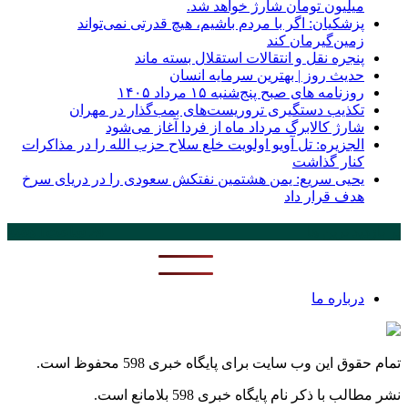
میلیون تومان شارژ خواهد شد.
پزشکیان: اگر با مردم باشیم، هیچ قدرتی نمی‌تواند
زمین‌گیرمان کند
پنجره‌ نقل و انتقالات استقلال بسته ماند
حدیث روز | بهترین سرمایه انسان
روزنامه‌ های صبح پنج‌شنبه ۱۵ مرداد ۱۴۰۵
تکذیب دستگیری تروریست‌های بمب‌گذار در مهران
شارژ کالابرگ مرداد ماه از فردا آغاز می‌شود
الجزیره: تل آویو اولویت خلع سلاح حزب الله را در مذاکرات
کنار گذاشت
یحیی سریع: یمن هشتمین نفتکش سعودی را در دریای سرخ
هدف قرار داد
پر بازدید ترین ها
24 ساعت
1 هفته
درباره ما
تمام حقوق این وب سایت برای پایگاه خبری 598 محفوظ است.
نشر مطالب با ذکر نام پایگاه خبری 598 بلامانع است.