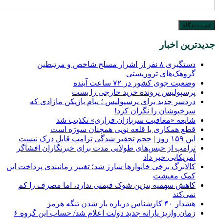
جدیدترین اخبار
دستگیری ۸ نفر از اشرار مسلح شاخص و مرتبطین
گروهک‌های تروریستی
وضعیت جوی کشور در ۷۲ ساعت آینده
پرسپولیس پرونده خرید خارجی را بست
دردسر جدید برای پرسپولیس ؛ پیام بازیکن مازادی که
سرخپوشان را نگران کرد!
شایعه «معافیت سربازان فراری» تکذیب شد
قطع همکاری با قلعه نویی همچنان سوژه است
این ۱۵۹ روز | حجم تحقیر شدگی ترامپ قابل درک نیست
ترامپ از حبس‌های طولانی مدت برای خبرنگاران افشاگر
آمریکایی خبر داد
کالابرگ برخی خانوارها شارژ شد؛ تغییر زمانبندی پرداخت این
کمک معیشت
کاهش سهمیه بنزین شوک قیمتی ندارد، اما مصرف را کم
نمی‌کند
هشدار ۴۰ کارشناس درباره باز شدن تنگه هرمز
زمان واریز یارانه جدید دولت اعلام شد/ حساب این گروه ۶