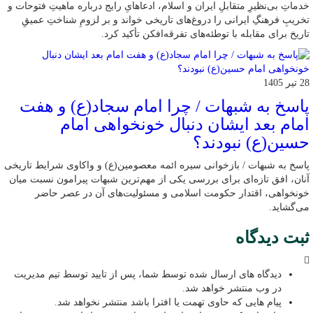
خدماتِ بی‌نظیرِ متقابلِ ایران و اسلام، ادعاهایِ رایج درباره ماهیتِ فتوحات و
تخریبِ فرهنگِ ایرانی را دروغ‌های تاریخی خواند و بر لزومِ شناختِ عمیقِ
تاریخ برای مقابله با توطئه‌های تفرقه‌افکن تأکید کرد.
28 تیر 1405
پاسخ به شبهات / چرا امام سجاد(ع) و هفت
امام بعد ایشان دنبال خونخواهی امام
حسین(ع) نبودند؟
پاسخ به شبهات / بازخوانی سیره ائمه معصومین(ع) و واکاوی شرایط تاریخی
آنان، افق تازه‌ای برای بررسی یکی از مهم‌ترین شبهات پیرامون نسبت میان
خونخواهی، اقتدار حکومت اسلامی و مسئولیت‌های آن در عصر حاضر
می‌گشاید.
ثبت دیدگاه
دیدگاه های ارسال شده توسط شما، پس از تایید توسط تیم مدیریت
در وب منتشر خواهد شد.
پیام هایی که حاوی تهمت یا افترا باشد منتشر نخواهد شد.