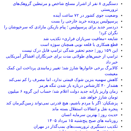
دستگیری ۸ نفر از اشرار مسلح شاخص و مرتبطین گروهک‌های
تروریستی
وضعیت جوی کشور در ۷۲ ساعت آینده
پرسپولیس پرونده خرید خارجی را بست
دردسر جدید برای پرسپولیس ؛ پیام بازیکن مازادی که سرخپوشان را
نگران کرد!
شایعه «معافیت سربازان فراری» تکذیب شد
قطع همکاری با قلعه نویی همچنان سوژه است
این ۱۵۹ روز | حجم تحقیر شدگی ترامپ قابل درک نیست
ترامپ از حبس‌های طولانی مدت برای خبرنگاران افشاگر آمریکایی
خبر داد
کالابرگ برخی خانوارها شارژ شد؛ تغییر زمانبندی پرداخت این کمک
معیشت
کاهش سهمیه بنزین شوک قیمتی ندارد، اما مصرف را کم نمی‌کند
هشدار ۴۰ کارشناس درباره باز شدن تنگه هرمز
زمان واریز یارانه جدید دولت اعلام شد/ حساب این گروه ۶ میلیون
تومان شارژ خواهد شد.
پزشکیان: اگر با مردم باشیم، هیچ قدرتی نمی‌تواند زمین‌گیرمان کند
پنجره‌ نقل و انتقالات استقلال بسته ماند
حدیث روز | بهترین سرمایه انسان
روزنامه‌ های صبح پنج‌شنبه ۱۵ مرداد ۱۴۰۵
تکذیب دستگیری تروریست‌های بمب‌گذار در مهران