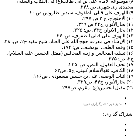
۸) موسوعه الامام علی بن ابی طالب(ع) فی الکتاب والسنه ،
محمدی ری شهری ص ۲۴۸.
۹) اللهوف علی قتلی الطفوف‌، سیدبن طاووس ص ۶۰.
۱۰) الاحتجاج، ج ۲ ص ۲۹۷.
۱۱) بحارالأنوار، ج۴۴ ص ۳۲۹.
۱۲) بحار الأنوار، ج‌۴۴، ص: ۳۲۵.
۱۳) اللهوف علی قتلی الطفوف، ص: ۲۴
۱۴) الإرشاد فی معرفه حجج الله علی العباد، شیخ مفید ج‌۲، ص: ۳۸.
۱۵) وقعه الطف، ابومخنف، ص: ۱۷۴.
۱۶) تسلیه المجالس و زینه المجالس (مقتل الحسین علیه السلام)،
ج‌۲، ص: ۲۷۵.
۱۷) تحف العقول، النص، ص: ۲۴۵.
۱۸) الکافی، ثقهالاسلام کلینی، ج‌۵، ص۶۳.
۱۹) اثبات الوصیه، علی بن حسین مسعودی، ص۱۶۶.
۲۰) بحارالأنوار، ج۴۴، ص۳۲۹.
۲۱) مقتل الحسین(ع)، مقرم، ص۲۹۷.
منبع خبر : خبرگزاری حوزه
اشتراک گذاری :