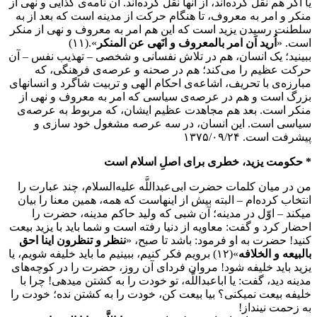
یا اگر هم نقل کرده‌اند، از آنها نقل کرده‌اند. آن نامه‌ی کذایی و نهی از
منکر و امر به معروف، تا هنگام حرکت از مدینه است که بعد از به
سلطنت رسیدن یزید است که این هم امر به معروف و نهی از منکر
است. «
اُرید اَن امر بالمعروف و انَهی عن المنکر
».(۱۱)
ببینید؛ یک انسان، هم در تلاش نفسانی و شخصی – تهذیب نفس – آن
حرکت عظیم را می‌کند؛ هم در صحنه و عرصه‌ی فرهنگی، که
مبارزه‌ی با تحریف، اشاعه‌ی احکام الهی و تربیت شاگرد و انسانهای
بزرگ است و هم در عرصه‌ی سیاسی که امر به معروف و نهی از
منکر است. بعد هم مجاهدت عظیم ایشان، که مربوط به عرصه‌ی
سیاسی است. این انسان، در سه عرصه مشغول خود سازی و
پیشرفت است. ۱۳۷۵/۰۹/۲۴
* حکومت یزید، خطری برای اصلِ اسلام است
من در میان کلمات حضرت ابی‌عبداللَّه علیه‌السلام، چند عبارت را
انتخاب کرده‌ام – البته بیش از اینهاست که همه، همین معنا را بیان
میکند – اوّل در مدینه؛ آن شبی که ولید حاکم مدینه، حضرت را
احضار کرد و گفت: معاویه از دنیا رفته است و شما باید با یزید بیعت
کنید! حضرت به او فرمود: باشد تا صبح، «
ننظر و تنظرون اینا احق
بالبیعه و الخلافه
»(۱۲) برویم فکر کنیم، ببینیم ما باید خلیفه شویم، یا
یزید باید خلیفه شود! مروان فردای آن روز، حضرت را در کوچه‌های
مدینه دید، گفت: یا اباعبداللَّه، تو خودت را به کشتن میدهی! چرا با
خلیفه بیعت نمیکنی؟ بیا بیعت کن، خودت را به کشتن نده؛ خودت را
به زحمت نینداز!