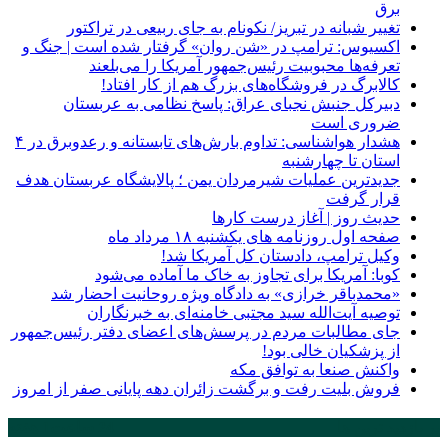
برق
تغییر شبانه در تبریز/ نکونام به جای ربیعی در تراکتور
اکسیوس: ترامپ در «شن روان» گرفتار شده است | جنگ و
تعرفه‌ها محبوبیت رئیس‌جمهور آمریکا را می‌بلعند
کالابرگ در فروشگاه‌های بزرگ هم از کار افتاد!
دبیرکل جنبش نجبای عراق: پاسخ نظامی به عربستان
ضروری است
هشدار هواشناسی: تداوم بارش‌های تابستانه و رعدوبرق در ۴
استان تا چهارشنبه
جدیدترین عملیات شیرمردان یمن ؛ پالایشگاه عربستان هدف
قرار گرفت
حدیث روز | آغاز درست کارها
صفحه اول روزنامه‌ های یکشنبه ۱۸ مرداد ماه
وکیل ترامپ، دادستان کل آمریکا شد!
کوبا: آمریکا برای تجاوز به خاک ما آماده می‌شود
«محمدباقر خرازی» به دادگاه ویژه روحانیت احضار شد
توصیه آیت‌الله سید مجتبی خامنه‌ای به خبرنگاران
جای مطالبات مردم در پرسش‌های اعضای دفتر رئیس‌جمهور
از پزشکیان خالی بود!
واکنش صنعا به توافق مکه
فروش بلیت رفت و برگشت زائران دهه پایانی صفر از امروز
پر بازدید ترین ها
24 ساعت
1 هفته