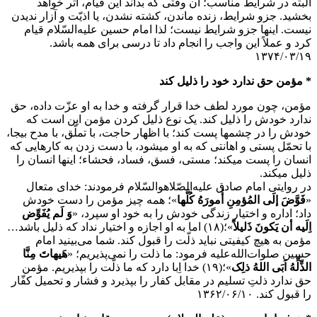
البته در شرایط مناسب؛ آن وقتی که بداند این قیام، اثر خواهد
بخشید. جزو شرایط، زنده ماندن، کشته نشدن، یا اذیّت و آزار ندیدن
نیست. اینها جزو شرایط نیست؛ لذا امام حسین علیه‌السّلام قیام
کرد و عملاً این واجب را انجام داد تا درسی برای همه باشد.
۱۳۷۴/۰۳/۱۹
* مؤمن حق ندارد خود را ذلیل کند
مؤمن، چون مورد لطف خدا قرار گرفته و خدا به او عزّت داده، حق
ندارد خودش را ذلیل کند. یک نوع ذلیل کردن مؤمن این است که
خودش را در چشمها پست کند؛ با اظهار حاجت، با تملّق، با مدح بیجا،
با تحمّل پستی و اهانتی که به او میشود، با دست زدن به کارهایی که
انسان را پست میکند؛ مستی، فسق، فساد، فحشاء؛ اینها انسان را
ذلیل میکند.
در روایتی امام صادق علیه‌الصّلاهوالسّلام فرمودند: خدای متعال
«
فَوَّضَ إلَی المُؤمِنِ أُمورَهُ کُلَّها
»؛ همه چیز مؤمن را دست خودش
داد؛ اداره و اختیار زندگی خودش را به خود او سپرد، «
وَ لَم یُفَوِّض
اِلَیه أن یَکونَ ذَلیلاً
»؛(۱۸) اما به او اجازه و اختیار نداد که ذلیل باشد…
مؤمن به هیچ کیفیتی نباید ذلّت را قبول کند. شما می‌بینید امام
حسین صلوات‌الله‌علیه فرمود: ما ذلت را نمی‌پذیریم؛ «
هَیهاتَ مِنَّا
الذِّلِّهُ اَبَی اللهُ ذلِک
»؛(۱۹) خدا اِبا دارد که ما ذلّت را بپذیریم. مؤمن
حق ندارد ذلتِ تسلیم در مقابل کفار را بپذیرد و فشار و تحمیل کفّار
را قبول کند. ۱۳۶۲/۰۶/۱۰