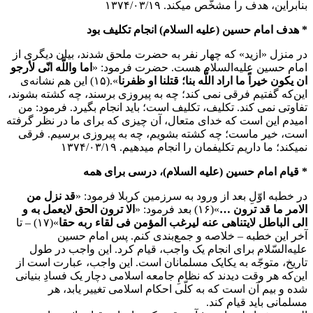
بنابراین، هدف را مشخّص میکند. ۱۳۷۴/۰۳/۱۹
* هدف امام حسین (علیه السلام) انجام تکلیف بود
در منزل «ازید» که چهار نفر به حضرت ملحق شدند، بیان دیگری از
امام حسین علیه‌السلام هست. حضرت فرمود: «
اما واللَّه انّی لأرجو
ان یکون خیراً ما اراد اللَّه بنا؛ قتلنا او ظفرنا
».(۱۵) این هم نشانه‌ی
این‌که گفتیم فرقی نمی کند؛ چه به پیروزی برسند، چه کشته بشوند،
تفاوتی نمی کند. تکلیف، تکلیف است؛ باید انجام بگیرد. فرمود: من
امیدم این است که خدای متعال، آن چیزی که برای ما در نظر گرفته
است، خیر ماست؛ چه کشته بشویم، چه به پیروزی برسیم. فرقی
نمیکند؛ ما داریم تکلیفمان را انجام میدهیم. ۱۳۷۴/۰۳/۱۹
* قیام امام حسین (علیه السلام)، درسی برای همه
در خطبه اوّلِ بعد از ورود به سرزمین کربلا فرمود: «
قد نزل من
الامر ما قد ترون …
»(۱۶) بعد فرمود: «
الا ترون الحق لایعمل به و
الی الباطل لایتناهی عنه لیرغب المؤمن فی لقاء ربه حقا
»(۱۷) – تا
آخر این خطبه – خلاصه و جمع‌بندی کنم. پس امام حسین
علیه‌السّلام برای انجام یک واجب، قیام کرد. این واجب در طول
تاریخ، متوجّه به یکایک مسلمانان است. این واجب، عبارت است از
این‌که هر وقت دیدند که نظامِ جامعه اسلامی دچار یک فسادِ بنیانی
شده و بیم آن است که به کلّی احکام اسلامی تغییر یابد، هر
مسلمانی باید قیام کند.