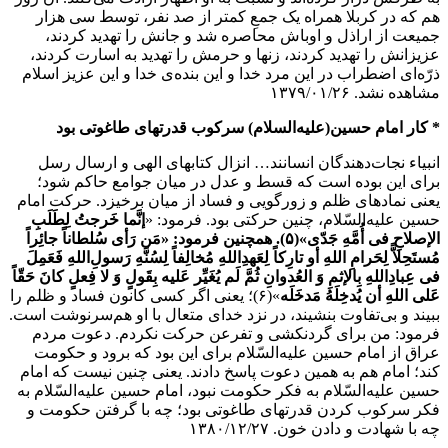
هم که در کربلا همراه یک جمعِ کمتر از صد نفر، توسط سی هزار
جمیعت از اراذل و اوباش محاصره شد و جانش را تهدید کردند،
عزیزانش را تهدید کردند، زنها و حرمش را تهدید به اسارت کردند،
ذرّه‌ای اضطراب در این مرد خدا و این بنده‌ی خدا و این عزیز اسلام
مشاهده نشد. ۱۳۷۹/۰۱/۲۶
* کار امام حسین(علیه‌السلام) سرکوب قدرتهای طاغوتی بود
انبیاء نجات‌دهندگان انسانند… انزال کتابهای الهی و ارسال رسل
برای این بوده است که قسط و عدل در میان جوامع حاکم شود؛
یعنی نمادهای ظلم و زورگویی و فساد از میان برخیزد. حرکت امام
حسین علیه‌السّلام، چنین حرکتی بود. فرمود: «
إنَّما خَرجتُ لِطَلَبِ
الإصلاحِ فی أُمَّهِ جَدّی»(۵). همچنین فرمود: «مَن رَأی سُلطاناً جائِراً
مُستَحِلاًّ لِحَرامِ اللهِ أو تارِکاً لِعَهدِاللهِ مُخالِفاً لِسُنَّهِ رَسولِ‌اللهِ فَعَمِلَ
فی عِبادِاللهِ بِالإثمِ وَ العُدوانِ ثُمَّ لَم یُغَیِّر عَلیه بِقَولٍ وَ لا فِعلٍ کانَ حَقّاً
عَلی اللهِ أن یُدخِلَهُ مَدخَلَه
»(۶)؛ یعنی اگر کسی کانون فساد و ظلم را
ببیند و بی‌تفاوت بنشیند، در نزد خدای متعال با او هم‌سرنوشت است.
فرمود: من برای گردنکشی و تفرعن حرکت نکردم. دعوت مردم
عراق از امام حسین علیه‌السّلام برای این بود که برود و حکومت
کند؛ امام هم به همین دعوت پاسخ دادند. یعنی چنین نیست که امام
حسین علیه‌السّلام به فکر حکومت نبود، امام حسین علیه‌السّلام به
فکر سرکوب کردن قدرتهای طاغوتی بود؛ چه با گرفتن حکومت و
چه با شهادت و دادن خون. ۱۳۸۰/۱۲/۲۷