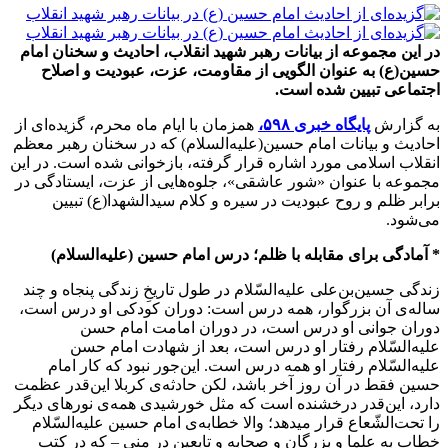
در این مجموعه از بیانات رهبر شهید انقلاب، احادیث و سخنان امام
حسین(ع) به عنوان الگویی از مقاومت، عزت، عبودیت و اصلاح
اجتماعی تبیین شده است.
به گزارش
پایگاه خبری ۵۹۸،
همزمان با ایام ماه محرم، گزیده‌ای از
احادیث و بیانات امام حسین(علیه‌السلام) که در سخنان رهبر معظم
انقلاب اسلامی مورد اشاره قرار گرفته، بازخوانی شده است. در این
مجموعه با عنوان «شور عاشقی»، جلوه‌هایی از عزت، ایستادگی در
برابر ظلم و روح عبودیت در سیره و کلام سیدالشهدا(ع) تبیین
می‌شود.
* آمادگی برای مقابله با ظلم؛ درس امام حسین‌ (علیه‌السلام)
زندگی حسین‌بن‌علی علیه‌السّلام در طول تاریخِ زندگی پنجاه و چند
ساله‌ی آن بزرگوار، همه درس است: دوران کودکی او درس است،
دوران جوانی او درس است، در دوران امامت امام حسن
علیه‌السّلام رفتار او درس است، بعد از شهادت امام حسن
علیه‌السّلام رفتار او همه درس است. این‌جور نبود که کار امام
حسین فقط در آن روز آخر باشد، لکن حادثه‌ی کربلا این‌قدر عظمت
دارد، این‌قدر درخشنده است که مثل خورشیدی همه‌ی نورهای دیگر
را تحت‌الشّعاع قرار میدهد؛ والا خطابه‌ی امام حسین علیه‌السّلام
خطاب به علما و بزرگان و صحابه و تابعین در منی‌ – که در کتب