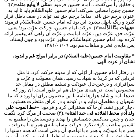
و حقایق را می‌گفت… امام حسین فرمود «
مثلی لا یبایع مثله
»(۲)؛
حسین چنین امضایی نمی‌کند. امام حسین علیه‌السّلام باید تا ابد به
عنوان پرچم حق باقی بماند؛ پرچم حق نمی‌تواند در صف باطل قرار
گیرد و رنگ باطل بپذیرد. این بود که امام حسین علیه‌السّلام فرمود:
«
هیهات منّا الذّلّه
»(۳). حرکت امام حسین، حرکت عزّت بود؛ یعنی
عزّت حق، عزّت دین، عزّت امامت و عزّت آن راهی که پیغمبر ارائه
کرده بود. امام حسین علیه‌السّلام مظهر عزّت بود و چون ایستاد،
پس مایه‌ی فخر و مباهات هم بود. ۱۳۸۱/۰۱/۰۹
* مقاومت امام حسین(علیه السلام) در برابر امواج غم و اندوه،
نشان از عزت الهی
در رفتار امام حسین، از اوّلی که از مدینه حرکت کرد، تا مثل
فردایی که در کربلا به شهادت رسید، همان معنویّت و عزّت و
سرافرازی و درعین‌حال عبودیّت و تسلیم مطلق در مقابل خدا
محسوس است. در همه‌ی مراحل هم این‌طور است. آن روز که
صدها نامه و شاید هزارها نامه با این مضمون برای او آوردند که ما
شیعیان و مخلصان توایم و در کوفه و در عراق منتظرت هستیم،
دچار غرور نشد. آن‌جا که سخنرانی کرد و فرمود: «
خط الموت علی
ولد آدم مخط القلاده فی جید الفتاه
»،(۴) صحبت از مرگ کرد. نگفت
چنان و چنین می‌کنیم. دشمنانش را تهدید و دوستانش را تطمیع به
تقسیم مناصب کوفه نکرد. حرکت مسلمانانه‌ی همراه با معرفت،
همراه با عبودیّت و همراه با تواضع، آن وقتی است که همه دستها را
به طرفش دراز کرده‌اند و نسبت به او اظهار ارادت می‌کنند. آن روز