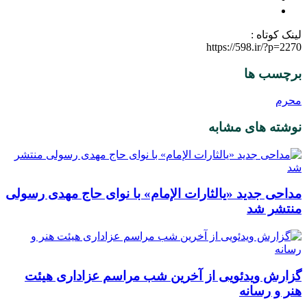
لینک کوتاه :
https://598.ir/?p=2270
برچسب ها
محرم
نوشته های مشابه
مداحی جدید «یالثارات الإمام» با نوای حاج مهدی رسولی
منتشر شد
گزارش ویدئویی از آخرین شب مراسم عزاداری هیئت
هنر و رسانه