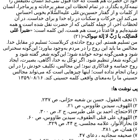
خود آن حضرت هم هست که خدا قبول نمی‌کند انسان تکلیفش را
نیمه‌کاره بگذارد. در تمام لحظات این سفرِ پرحادثه و پرماجرا، انسان
از کلمات و از گفتار حسین‌بن‌علی علیه‌السّلام بخوبی احساس
می‌کند این حرکات و سکنات در راه خدا و برای خداست. در آن
لحظات آخر، از جمله کلماتی که از حضرت نقل شده است و همه
شنیده‌ایم و قاعدتاً درست هم هست، این کلمه است: «
صَبراً عَلی
قَضائِک، یا رَبِّ لا إلهَ سِواک
»(۲۱)
من تسلیم هستم. این روح حادثه‌ی کربلاست؛ تسلیم در مقابل خدا.
مجالس ما باید این روح را در مردم به‌وجود بیاورد؛ این‌گونه سخنرانی
شود و همین‌گونه نوحه خوانده شود؛ این‌گونه شعر گفته شود و
این‌گونه شعار تنظیم شود. اگر توکّل به خدا، آگاهی، بصیرت، ایجاد
روح حماسه و فداکاری نبود؛ این مجالس، تکلیف خودش را در این
زمان انجام نداده است؛ اینها چیزهایی است که می‌تواند مجالس
حسینیِ ما را به‌معنای واقعی کلمه حسینی کند. ۱۳۵۹/۰۸/۱۶
پی نوشت ها:
۱) تحف العقول، حسن بن شعبه حرّانی، ص ۲۳۷.
۲) اللهوف، سیدبن طاووس، ص ۲۱.
۳) الاحتجاج، احمد بن علی طبرسی، ج ۲، ص ۳۰۰.
۴) اللهوف علی قتلی الطفوف، سیدبن طاووس، ص ۶۰.
۵) بحارالأنوار، علامه مجلسی، ج ۴۴، ص ۳۲۹.
۶) همان، ص ۳۸۱.
۷) صحیفه سجادیه ، دعای ۴۷.