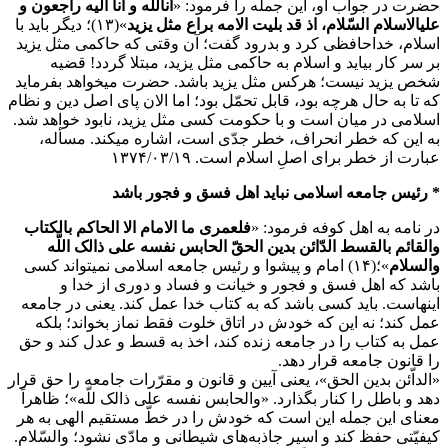
حضرت در جواب او، این جمله را فرمود: «
اناللَّه و انا الیه راجعون و
علیالاسلام السّلام، اذ قد بلیت الامه براع مثل یزید
»(۱۳)؛ دیگر باید با
اسلام، خداحافظی کرد و بدرود گفت؛ آن وقتی که حاکمی مثل یزید
بر سر کار بیاید و اسلام به حاکمی مثل یزید، مبتلا گردد! قضیه
شخص یزید نیست؛ هرکس مثل یزید باشد. حضرت میخواهد بفرماید
که تا به حال هرچه بود، قابل تحمّل بود؛ اما الان پای اصل دین و نظام
اسلامی در میان است و با حکومت کسی مثل یزید، نابود خواهد شد.
به این که خطر انحراف، خطر جدّی است، اشاره میکند. مسأله،
عبارت از خطر برای اصلِ اسلام است. ۱۳۷۴/۰۳/۱۹
* رئیس جامعه اسلامی نباید اهل فسق و فجور باشد
در نامه به اهل کوفه فرمود: «
فلعمری ما الامام الا الحاکم بالکتاب
والقائم بالقسط الدّائن بدین الحقّ الحابس نفسه علی ذالک اللَّه
والسلام
»؛(۱۴) امام و پیشوا و رئیس جامعه اسلامی نمیتواند کسی
باشد که اهل فسق و فجور و خیانت و فساد و دوری از خدا و
اینهاست. باید کسی باشد که به کتاب خدا عمل کند. یعنی در جامعه
عمل کند؛ نه این که خودش در اتاق خلوت فقط نماز بخواند؛ بلکه
عمل به کتاب را در جامعه زنده کند، اخذ به قسط و عدل کند و حق
را قانون جامعه قرار دهد.
«الداّئن بدین الحق»، یعنی آیین و قانون و مقرّرات جامعه را حق قرار
دهد و باطل را کنار بگذارد. «والحابس نفسه علی ذالک للّه»؛ ظاهراً
معنای این جمله این است که خودش را در خطّ مستقیم الهی به هر
کیفیّتی حفظ کند و اسیر جاذبه‌های شیطانی و مادّی نشود؛ والسّلام.