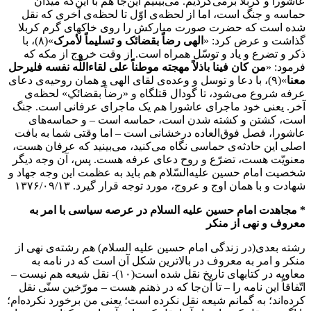
عاشورا و کربلا برمی‌گردیم. می‌بینیم این‌جا هم با این‌که میدان
حماسه و جنگ است، اما از لحظه‌ی اوّل تا لحظه‌ی آخری که نقل
شده است که حضرت صورت مبارکش را روی خاکهای گرم کربلا
گذاشت و عرض کرد: «
الهی رضاً بقضائک و تسلیماً لأمرک
»(۸)، با
ذکر و تضرع و یاد و توسّل همراه است. از وقت خروج از مکه که
فرمود: «
من کان فینا باذلاً مهجته موطناً علی لقاءاللَّه نفسه فلیرحل
معنا
»(۹)، با دعا و توسل و وعده‌ی لقای الهی و همان روحیه‌ی دعای
عرفه شروع می‌شود، تا گودال قتلگاه و «رضاً بقضائکِ» لحظه‌ی
آخر. یعنی خود ماجرای عاشورا هم یک ماجرای عرفانی است. جنگ
است، کشتن و کشته شدن است، حماسه است – و حماسه‌های
عاشورا، فصل فوق‌العاده درخشانی است – اما وقتی شما به بافت
اصلی این حادثه‌ی حماسی نگاه می‌کنید، می‌بینید که عرفان هست،
معنویّت هست، تضرّع و روح دعای عرفه هست. پس، آن وجه دیگر
شخصیت امام حسین علیه‌السّلام هم باید به عظمت این وجه جهاد و
شهادت و با همان اوج و عروج، مورد توجه قرار گیرد. ۱۳۷۶/۰۹/۱۳
* مجاهدت امام حسین علیه السلام در عرصه سیاسی با امر به
معروف و نهی از منکر
رشته بعدی(در زندگی امام حسین علیه السلام) هم رشته‌ی نهی از
منکر و امر به معروف در بالاترین شکل آن است که در نامه به
معاویه در کتابهای تاریخ نقل شده است(۱۰)- نقل شیعه هم نیست –
اتّفاقاً این نامه را – تا آن‌جا که در ذهنم هست – مورّخین سنّی نقل
کرده‌اند؛ به گمانم شیعه نقل نکرده است؛ یعنی من برخورد نکرده‌ام؛