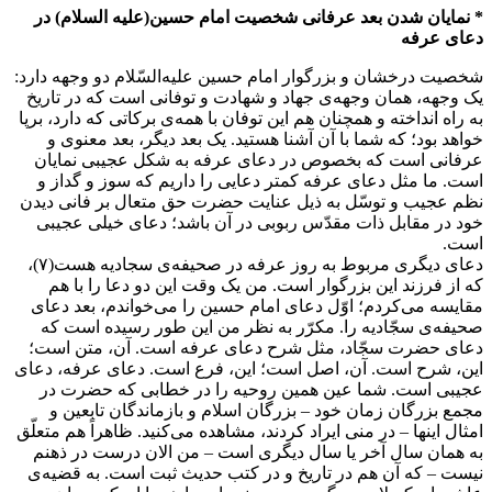
* نمایان شدن بعد عرفانی شخصیت امام حسین(علیه السلام) در
دعای عرفه
شخصیت درخشان و بزرگوار امام حسین علیه‌السّلام دو وجهه دارد:
یک وجهه، همان وجهه‌ی جهاد و شهادت و توفانی است که در تاریخ
به راه انداخته و همچنان هم این توفان با همه‌ی برکاتی که دارد، برپا
خواهد بود؛ که شما با آن آشنا هستید. یک بعد دیگر، بعد معنوی و
عرفانی است که بخصوص در دعای عرفه به شکل عجیبی نمایان
است. ما مثل دعای عرفه کمتر دعایی را داریم که سوز و گداز و
نظم عجیب و توسّل به ذیل عنایت حضرت حق متعال بر فانی دیدن
خود در مقابل ذات مقدّس ربوبی در آن باشد؛ دعای خیلی عجیبی
است.
دعای دیگری مربوط به روز عرفه در صحیفه‌ی سجادیه هست(۷)،
که از فرزند این بزرگوار است. من یک وقت این دو دعا را با هم
مقایسه می‌کردم؛ اوّل دعای امام حسین را می‌خواندم، بعد دعای
صحیفه‌ی سجّادیه را. مکرّر به نظر من این طور رسیده است که
دعای حضرت سجّاد، مثل شرح دعای عرفه است. آن، متن است؛
این، شرح است. آن، اصل است؛ این، فرع است. دعای عرفه، دعای
عجیبی است. شما عین همین روحیه را در خطابی که حضرت در
مجمع بزرگان زمان خود – بزرگان اسلام و بازماندگان تابعین و
امثال اینها – در منی ایراد کردند، مشاهده می‌کنید. ظاهراً هم متعلّق
به همان سال آخر یا سال دیگری است – من الان درست در ذهنم
نیست – که آن هم در تاریخ و در کتب حدیث ثبت است. به قضیه‌ی