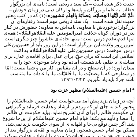
حدیث ذکر شده است – یک سند تاریخی است؛ نامه‌ی آن بزرگوار
خطاب به علما و بزرگان و پایه‌ها و ارکان دینی در زمان خودش –
«
ثُمَّ انتُم ایَّتُها العِصابَه، عِصابَهٌ بِالعِلمِ مَشهورَه
»(۱) که در کتب معتبر
حدیث نقل شده است – یک سند تاریخی مهم است؛ رفتارهای آن
بزرگوار؛ برخوردش با معاویه، نامه‌اش به معاویه؛ حضورش در کنار
پدر در دوران کوتاه خلافت امیرالمؤمنین علیه‌الصّلاهوالسّلام؛ همه‌ی
اینها قدم‌به‌قدم درس است؛ منتها حادثه‌ی عاشورا چیز دیگری است.
امروز روز ولادت این بزرگوار است؛ در این روز باید از حسین‌بن‌علی
درس آموخت؛ درس حسین‌بن‌علی علیه‌الصّلاهوالسّلام به امّت
اسلامی این است که برای حقّ، برای عدل، برای اقامه‌ی عدل، برای
مقابله‌ی با ظلم، باید همیشه آماده بود و باید موجودی خود را به
میدان آورد؛ در آن سطح و در آن مقیاس، کار من و شما نیست؛ امّا
در سطوحی که با وضعیّت ما، با خُلقیّات ما، با عادات ما متناسب
باشد چرا؛ باید یاد بگیریم. ۱۳۹۲/۰۳/۲۲
* امام حسین (علیه‌السلام) مظهر عزت بود
آنچه در زمان یزید پیش آمد می‌خواست امام حسین علیه‌السّلام را
مجبور کند به جای این‌که مردم را ارشاد و هدایت فرماید و گمراهی
آن حکومت ظالم را برای آنان تشریح نماید، بیاید حکومت آن ظالم
را امضا و تأیید هم بکند! قیام امام حسین علیه‌السّلام از این‌جا شروع
شد. اگر چنین توقّع بی‌جا و ابلهانه‌ای از سوی حکومت یزید نمی‌شد،
ممکن بود امام حسین همچون زمان معاویه و ائمّه‌ی بزرگوارِ بعد از
خود، پرچم هدایت را برمی‌افراشت؛ مردم را ارشاد و هدایت می‌کرد