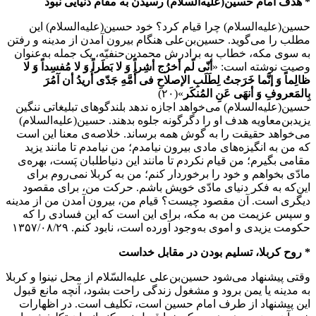
* هدف امام حسین(علیه‌السلام) رسیدن به مقام دنیایی نبود
حسین(علیه‌السلام) چرا قیام کرد؟ خود حسین(علیه‌السلام) این
مطلب را می‌گوید. حسین‌بن‌علی هنگام بیرون آمدن از مدینه و رفتن
به سوی مکه، خطاب به برادرش محمدبن‌حنفیّه، یک جمله به‌عنوان
وصیت نوشته است: «
أنّی لَم أخرُج أشِراً وَ لا بَطَراً وَ لا مُفسِداً وَ لا
ظالِماً وَ إنَّما خَرَجتُ لِطَلَبِ الإصلاحِ فی أُمَّهِ جَدّی أُریدُ أن آمُرَ
بِالمَعروفِ وَ أنهَی عَنِ المُنکَر
»(۲۰)
حسین(علیه‌السلام) می‌خواهد اجازه ندهد بلندگوهای تبلیغاتی ننگین
یزیدبن‌معاویه هدف او را دگرگونه جلوه بدهند. حسین(علیه‌السلام)
می‌خواهد حقیقت را به گوش همه برساند. خلاصه‌ی معنا این است
که من به انگیزه‌های مادی بیرون نیامدم؛ من نیامدم تا مانند یزید
مقامی بگیرم؛ من قیام نکردم تا مانند این دنیاطلبان پَست، بهره‌ی
مادّی بخواهم و خود را برخوردار کنم؛ من به کربلا نمی‌روم برای
این‌که به فکر دنیای مادّی خویش باشم. حرکت من، برای مقصود
دیگری است. آن مقصود چیست؟ قیام من، بیرون آمدن من از مدینه
و سپس عزیمت من به مکه، برای این است که این فسادی را که
حکومت یزیدی و اموی به‌وجود آورده است، نابود کنم. ۱۳۵۷/۰۸/۲۹
* روح کربلا، تسلیم بودن در مقابل خداست
وقتی پیشنهاد می‌شود حسین‌بن‌علی علیه‌السّلام از محل نینوا و کربلا
به مدینه یا یمن برود و مشغول زندگی راحت بشود، آنچه مانع قبول
این پیشنهاد از طرف امام حسین است، تکلیف است. در اظهارات