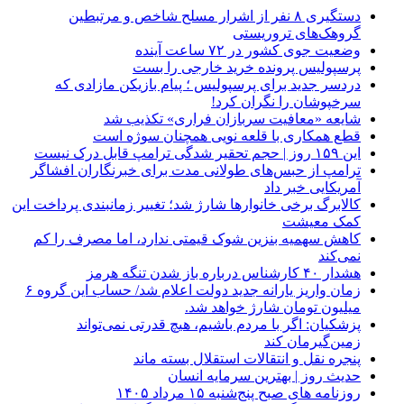
دستگیری ۸ نفر از اشرار مسلح شاخص و مرتبطین
گروهک‌های تروریستی
وضعیت جوی کشور در ۷۲ ساعت آینده
پرسپولیس پرونده خرید خارجی را بست
دردسر جدید برای پرسپولیس ؛ پیام بازیکن مازادی که
سرخپوشان را نگران کرد!
شایعه «معافیت سربازان فراری» تکذیب شد
قطع همکاری با قلعه نویی همچنان سوژه است
این ۱۵۹ روز | حجم تحقیر شدگی ترامپ قابل درک نیست
ترامپ از حبس‌های طولانی مدت برای خبرنگاران افشاگر
آمریکایی خبر داد
کالابرگ برخی خانوارها شارژ شد؛ تغییر زمانبندی پرداخت این
کمک معیشت
کاهش سهمیه بنزین شوک قیمتی ندارد، اما مصرف را کم
نمی‌کند
هشدار ۴۰ کارشناس درباره باز شدن تنگه هرمز
زمان واریز یارانه جدید دولت اعلام شد/ حساب این گروه ۶
میلیون تومان شارژ خواهد شد.
پزشکیان: اگر با مردم باشیم، هیچ قدرتی نمی‌تواند
زمین‌گیرمان کند
پنجره‌ نقل و انتقالات استقلال بسته ماند
حدیث روز | بهترین سرمایه انسان
روزنامه‌ های صبح پنج‌شنبه ۱۵ مرداد ۱۴۰۵