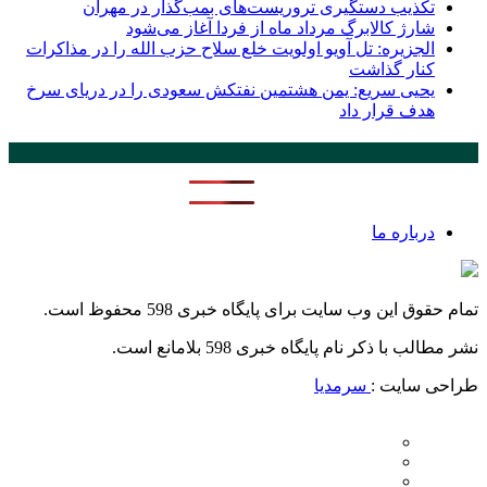
تکذیب دستگیری تروریست‌های بمب‌گذار در مهران
شارژ کالابرگ مرداد ماه از فردا آغاز می‌شود
الجزیره: تل آویو اولویت خلع سلاح حزب الله را در مذاکرات
کنار گذاشت
یحیی سریع: یمن هشتمین نفتکش سعودی را در دریای سرخ
هدف قرار داد
پر بازدید ترین ها
24 ساعت
1 هفته
درباره ما
تمام حقوق این وب سایت برای پایگاه خبری 598 محفوظ است.
نشر مطالب با ذکر نام پایگاه خبری 598 بلامانع است.
طراحی سایت :
سرمدیا