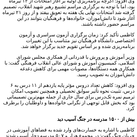
وی افزود: اگرچه برنامه‌ریزی اولیه بر آغاز امتحانات از ۱۳ تیرماه
بود، اما با توجه به برگزاری مراسم تشییع رهبر شهید انقلاب، تصمیم
گرفته شد امتحانات نهایی یک هفته به تعویق بیفتد و از روز ۲۱ تیرماه
آغاز شود تا دانش‌آموزان، خانواده‌ها و فرهنگیان بتوانند در این
مراسم حضور داشته باشند.
کاظمی تأکید کرد: زمان برگزاری آزمون سراسری و آزمون
اختصاصی دانشگاه فرهنگیان نیز متناسب با این تغییرات
برنامه‌ریزی شده و بر اساس تقویم جدید برگزار خواهد شد.
وزیر آموزش و پرورش با قدردانی از همکاری مجلس شورای
اسلامی، کمیسیون آموزش و شورای عالی انقلاب فرهنگی گفت: با
همکاری همه دستگاه‌ها، مصوبات مهمی برای کاهش دغدغه
دانش‌آموزان به تصویب رسید.
وی افزود: کاهش تعداد دروس مؤثر پایه یازدهم از ۱۱ درس به ۶
درس، تثبیت نحوه تأثیر سوابق تحصیلی و همچنین تصویب امکان
ترمیم نمره تک‌درس برای سال جاری از جمله مهم‌ترین تصمیماتی
بود که بخش قابل توجهی از نگرانی خانواده‌ها و داوطلبان را برطرف
کرد.
بیش از ۱۵۰۰ مدرسه در جنگ آسیب دید
کاظمی با اشاره به خسارت‌های وارد شده به فضاهای آموزشی در
جریان جنگ گفت: در مجموع هزار و ۵۰۷ مدرسه دچار آسیب شدند