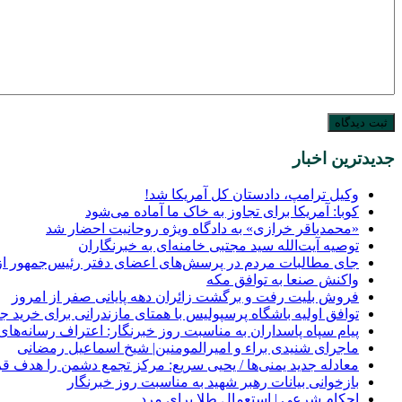
جدیدترین اخبار
وکیل ترامپ، دادستان کل آمریکا شد!
کوبا: آمریکا برای تجاوز به خاک ما آماده می‌شود
«محمدباقر خرازی» به دادگاه ویژه روحانیت احضار شد
توصیه آیت‌الله سید مجتبی خامنه‌ای به خبرنگاران
جای مطالبات مردم در پرسش‌های اعضای دفتر رئیس‌جمهور از 
واکنش صنعا به توافق مکه
فروش بلیت رفت و برگشت زائران دهه پایانی صفر از امروز
توافق اولیه باشگاه پرسپولیس با همتای مازندرانی برای خرید ج
پیام سپاه پاسداران به مناسبت روز خبرنگار: اعتراف رسانه‌
ماجرای شنیدی براء و امیرالمومنین| شیخ اسماعیل رمضانی
معادله جدید یمنی‌ها / یحیی سریع: مرکز تجمع دشمن را هدف قرا
بازخوانی بیانات رهبر شهید به مناسبت روز خبرنگار
احکام شرعی | استعمال طلا برای مرد