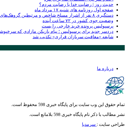
حدیث روز | رضایت خدا یا رضایت مردم؟
صفحه اول روزنامه‌ های شنبه ۱۷ مرداد ماه
دستگیری ۸ نفر از اشرار مسلح شاخص و مرتبطین گروهک‌های تروریستی
وضعیت جوی کشور در ۷۲ ساعت آینده
پرسپولیس پرونده خرید خارجی را بست
دردسر جدید برای پرسپولیس ؛ پیام بازیکن مازادی که سرخپوشا
شایعه «معافیت سربازان فراری» تکذیب شد
پر بازدید ترین ها
درباره ما
تمام حقوق این وب سایت برای پایگاه خبری 598 محفوظ است.
نشر مطالب با ذکر نام پایگاه خبری 598 بلامانع است.
طراحی سایت :
سرمدیا