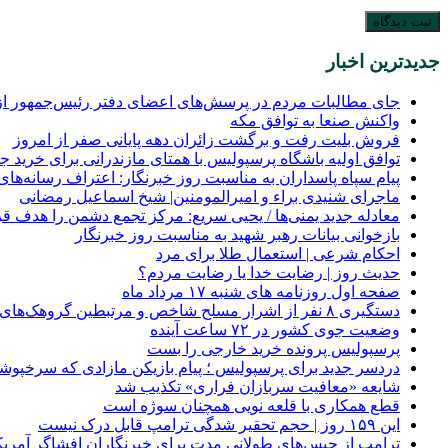
جدیدترین اخبار
جای مطالبات مردم در پرسش‌های اعضای دفتر رئیس‌جمهور از 
واکنش صنعا به توافق مکه
فروش بلیت رفت و برگشت زائران دهه پایانی صفر از امروز
توافق اولیه باشگاه پرسپولیس با همتای مازندرانی برای خرید ج
پیام سپاه پاسداران به مناسبت روز خبرنگار: اعتراف رسانه‌
ماجرای شنیدی براء و امیرالمومنین| شیخ اسماعیل رمضانی
معادله جدید یمنی‌ها / یحیی سریع: مرکز تجمع دشمن را هدف قرا
بازخوانی بیانات رهبر شهید به مناسبت روز خبرنگار
احکام شرعی | استعمال طلا برای مرد
حدیث روز | رضایت خدا یا رضایت مردم؟
صفحه اول روزنامه‌ های شنبه ۱۷ مرداد ماه
دستگیری ۸ نفر از اشرار مسلح شاخص و مرتبطین گروهک‌های تروریستی
وضعیت جوی کشور در ۷۲ ساعت آینده
پرسپولیس پرونده خرید خارجی را بست
دردسر جدید برای پرسپولیس ؛ پیام بازیکن مازادی که سرخپوشا
شایعه «معافیت سربازان فراری» تکذیب شد
قطع همکاری با قلعه نویی همچنان سوژه است
این ۱۵۹ روز | حجم تحقیر شدگی ترامپ قابل درک نیست
ترامپ از حبس‌های طولانی مدت برای خبرنگاران افشاگر آمریکا