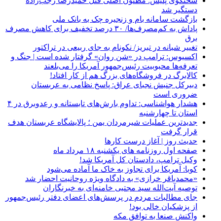
سخنگوی پلیس: مظنون اصلی قتل حمیدرضا رجب‌زاده
دستگیر شد
بازگشت سامانه بام و زنجیره چک به بانک ملی
پاداش به کم‌مصرف‌ها/ ۳۰ درصد تخفیف برای کاهش مصرف
برق
تغییر شبانه در تبریز/ نکونام به جای ربیعی در تراکتور
اکسیوس: ترامپ در «شن روان» گرفتار شده است | جنگ و
تعرفه‌ها محبوبیت رئیس‌جمهور آمریکا را می‌بلعند
کالابرگ در فروشگاه‌های بزرگ هم از کار افتاد!
دبیرکل جنبش نجبای عراق: پاسخ نظامی به عربستان
ضروری است
هشدار هواشناسی: تداوم بارش‌های تابستانه و رعدوبرق در ۴
استان تا چهارشنبه
جدیدترین عملیات شیرمردان یمن ؛ پالایشگاه عربستان هدف
قرار گرفت
حدیث روز | آغاز درست کارها
صفحه اول روزنامه‌ های یکشنبه ۱۸ مرداد ماه
وکیل ترامپ، دادستان کل آمریکا شد!
کوبا: آمریکا برای تجاوز به خاک ما آماده می‌شود
«محمدباقر خرازی» به دادگاه ویژه روحانیت احضار شد
توصیه آیت‌الله سید مجتبی خامنه‌ای به خبرنگاران
جای مطالبات مردم در پرسش‌های اعضای دفتر رئیس‌جمهور
از پزشکیان خالی بود!
واکنش صنعا به توافق مکه