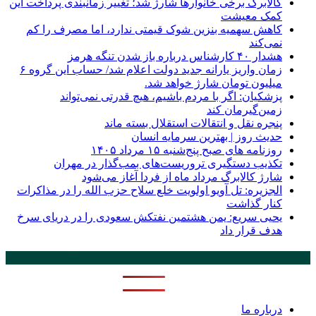
کالابرگ برخی خانوارها شارژ شد؛ تغییر زمانبندی پرداخت این
کمک معیشت
کاهش سهمیه بنزین شوک قیمتی ندارد، اما مصرف را کم
نمی‌کند
هشدار ۴۰ کارشناس درباره باز شدن تنگه هرمز
زمان واریز یارانه جدید دولت اعلام شد/ حساب این گروه ۶
میلیون تومان شارژ خواهد شد.
پزشکیان: اگر با مردم باشیم، هیچ قدرتی نمی‌تواند
زمین‌گیرمان کند
پنجره‌ نقل و انتقالات استقلال بسته ماند
حدیث روز | بهترین سرمایه انسان
روزنامه‌ های صبح پنج‌شنبه ۱۵ مرداد ۱۴۰۵
تکذیب دستگیری تروریست‌های بمب‌گذار در مهران
شارژ کالابرگ مرداد ماه از فردا آغاز می‌شود
الجزیره: تل آویو اولویت خلع سلاح حزب الله را در مذاکرات
کنار گذاشت
یحیی سریع: یمن هشتمین نفتکش سعودی را در دریای سرخ
هدف قرار داد
پر بازدید ترین ها
24 ساعت
1 هفته
درباره ما