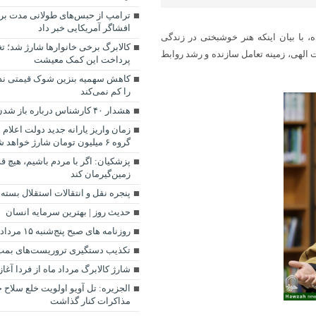
ترامپ از حبس‌های طولانی مدت برا
افشاگر آمریکایی خبر داد
ه، با بیان اینکه هنر خوشبختی در زندگی
کالابرگ برخی خانوارها شارژ شد؛ تغ
 الهی، زمینه تعامل سازنده و رشد روابط
پرداخت این کمک معیشت
کاهش سهمیه بنزین شوک قیمتی ندا
را کم نمی‌کند
هشدار ۴۰ کارشناس درباره باز شدن تنگه هرمز
زمان واریز یارانه جدید دولت اعلا
گروه ۶ میلیون تومان شارژ خواهد شد.
پزشکیان: اگر با مردم باشیم، هیچ قد
زمین‌گیرمان کند
پنجره‌ نقل و انتقالات استقلال بسته 
حدیث روز | بهترین سرمایه انسان
روزنامه‌ های صبح پنج‌شنبه ۱۵ مرداد ۱۴۰۵
تکذیب دستگیری تروریست‌های بمب‌
شارژ کالابرگ مرداد ماه از فردا آغا
الجزیره: تل آویو اولویت خلع سلاح ح
مذاکرات کنار گذاشت