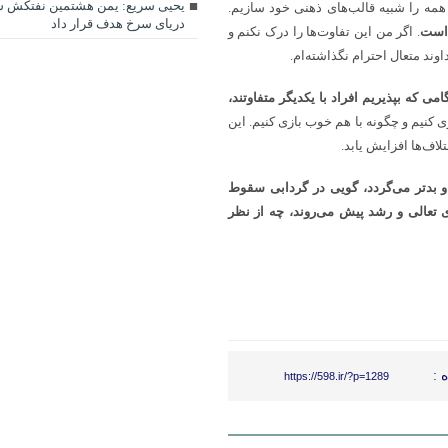
یحیی سریع: یمن هشتمین نفتکش س
همه را شبیه قالب‌های ذهنی خود سازیم.
دریای سرخ هدف قرار داد
 است
. اگر من این تفاوت‌ها را درک نکنم و
د متعال احترام نگذاشته‌ام.
امی که بپذیریم افراد با یکدیگر متفاوتند،
ی کنیم و چگونه با هم خوب بازی کنیم. این
لاف‌ها افزایش یابد.
و بدتر می‌گردد، گویی در گردابی سقوط
ی تعالی و رشد پیش می‌روند، چه از نظر
 :
https://598.ir/?p=1289