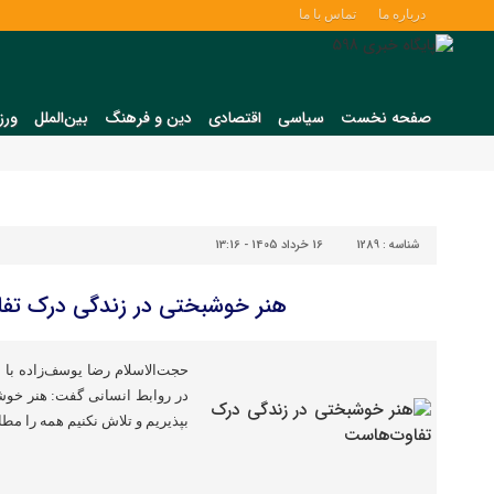
درباره ما
تماس با ما
صفحه نخست
سیاسی
اقتصادی
دین و فرهنگ
بین‌الملل
ورز
شناسه :
1289
16 خرداد 1405 - 13:16
هنر خوشبختی در زندگی درک تف
حجت‌الاسلام رضا یوسف‌زاده با 
در روابط انسانی گفت: هنر خوش
بپذیریم و تلاش نکنیم همه را مطا