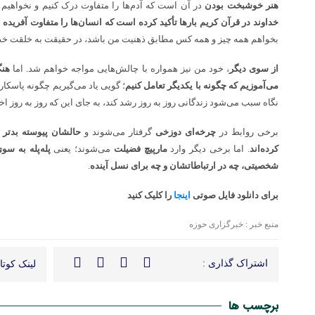
هنر خوشبخت بودن
در آن است که آدم‌ها را متفاوت درک کنیم و نخواهیم 
خداوند در قرآن کریم بارها تأکید کرده است که انسان‌ها را متفاوت آفریده
بخواهم همه چیز و همه کس مطابق ذهنیت من باشد، در حقیقت به خلقت خداون
از سوی دیگر
، خود من نیز همواره با چالش‌هایی مواجه خواهم شد. اما
هنگ
می‌آموزیم که چگونه با یکدیگر تعامل کنیم
؛ گویی یاد می‌گیریم چگونه پاسکار
نگاه سبب می‌شود زندگانی روز به روز رشد کند، به جای این که روز به روز اخت
برخی روابط در
چرخه‌ای دوزخی
گرفتار می‌شوند و
حالشان پیوسته بدتر 
کرده‌اند
. اما برخی دیگر وارد
مارپیچ فضیلت
می‌شوند؛ یعنی
پله‌پله به سو
شخصیتی، چه در ارتباطاتشان و چه برای نسل آینده
.
برای دانلود فایل صوتی
اینجا
را کلیک کنید
منبع خبر : خبرگزاری حوزه
اشتراک گذاری :
لینک کوتاه
برچسب ها