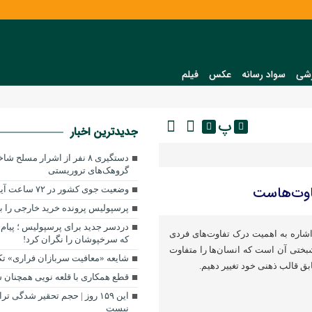
شی
سواد رسانه
عکس
فیلم
پ
جدیدترین اخبار
دستگیری ۸ نفر از اشرار مسل
گروهک‌های تروریستی
اوت‌هاست
وضعیت جوی کشور در ۷۲ ساعت آینده
پرسپولیس پرونده خرید خارجی را 
دردسر جدید برای پرسپولیس ؛ پیام 
اشاره به اهمیت درک تفاوت‌های فردی
که سرخپوشان را نگران کرد!
بختی آن است که انسان‌ها را متفاوت
شایعه «معافیت سربازان فراری» ت
بق قالب ذهنی خود تغییر دهیم.
قطع همکاری با قلعه نویی همچنان
این ۱۵۹ روز | حجم تحقیر شدگی 
نیست