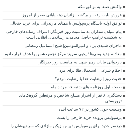
واکنش صنعا به توافق مکه
فروش بلیت رفت و برگشت زائران دهه پایانی صفر از امروز
توافق اولیه باشگاه پرسپولیس با همتای مازندرانی برای خرید جنجالی
پیام سپاه پاسداران به مناسبت روز خبرنگار: اعتراف رسانه‌های خارجی
به شکست ترامپ حاصل مجاهدت رسانه‌های انقلابی است
ماجرای شنیدی براء و امیرالمومنین| شیخ اسماعیل رمضانی
معادله جدید یمنی‌ها / یحیی سریع: مرکز تجمع دشمن را هدف قرار دادیم
بازخوانی بیانات رهبر شهید به مناسبت روز خبرنگار
احکام شرعی | استعمال طلا برای مرد
حدیث روز | رضایت خدا یا رضایت مردم؟
صفحه اول روزنامه‌ های شنبه ۱۷ مرداد ماه
دستگیری ۸ نفر از اشرار مسلح شاخص و مرتبطین گروهک‌های
تروریستی
وضعیت جوی کشور در ۷۲ ساعت آینده
پرسپولیس پرونده خرید خارجی را بست
دردسر جدید برای پرسپولیس ؛ پیام بازیکن مازادی که سرخپوشان را