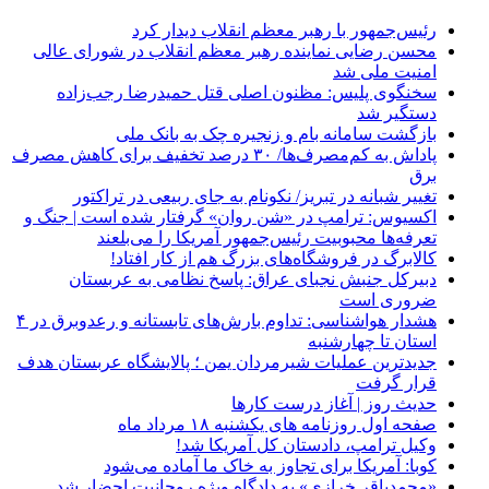
رئیس‌جمهور با رهبر معظم انقلاب دیدار کرد
محسن رضایی نماینده رهبر معظم انقلاب در شورای عالی
امنیت ملی شد
سخنگوی پلیس: مظنون اصلی قتل حمیدرضا رجب‌زاده
دستگیر شد
بازگشت سامانه بام و زنجیره چک به بانک ملی
پاداش به کم‌مصرف‌ها/ ۳۰ درصد تخفیف برای کاهش مصرف
برق
تغییر شبانه در تبریز/ نکونام به جای ربیعی در تراکتور
اکسیوس: ترامپ در «شن روان» گرفتار شده است | جنگ و
تعرفه‌ها محبوبیت رئیس‌جمهور آمریکا را می‌بلعند
کالابرگ در فروشگاه‌های بزرگ هم از کار افتاد!
دبیرکل جنبش نجبای عراق: پاسخ نظامی به عربستان
ضروری است
هشدار هواشناسی: تداوم بارش‌های تابستانه و رعدوبرق در ۴
استان تا چهارشنبه
جدیدترین عملیات شیرمردان یمن ؛ پالایشگاه عربستان هدف
قرار گرفت
حدیث روز | آغاز درست کارها
صفحه اول روزنامه‌ های یکشنبه ۱۸ مرداد ماه
وکیل ترامپ، دادستان کل آمریکا شد!
کوبا: آمریکا برای تجاوز به خاک ما آماده می‌شود
«محمدباقر خرازی» به دادگاه ویژه روحانیت احضار شد