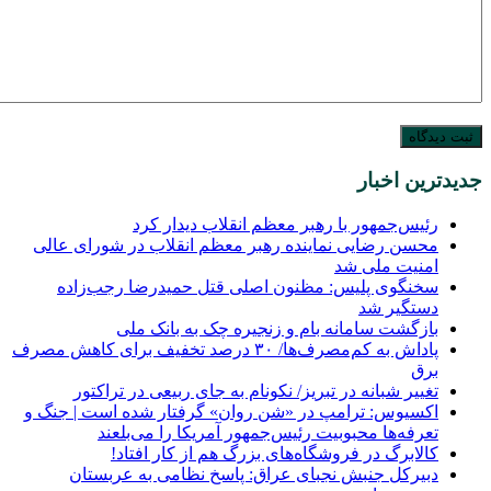
جدیدترین اخبار
رئیس‌جمهور با رهبر معظم انقلاب دیدار کرد
محسن رضایی نماینده رهبر معظم انقلاب در شورای عالی
امنیت ملی شد
سخنگوی پلیس: مظنون اصلی قتل حمیدرضا رجب‌زاده
دستگیر شد
بازگشت سامانه بام و زنجیره چک به بانک ملی
پاداش به کم‌مصرف‌ها/ ۳۰ درصد تخفیف برای کاهش مصرف
برق
تغییر شبانه در تبریز/ نکونام به جای ربیعی در تراکتور
اکسیوس: ترامپ در «شن روان» گرفتار شده است | جنگ و
تعرفه‌ها محبوبیت رئیس‌جمهور آمریکا را می‌بلعند
کالابرگ در فروشگاه‌های بزرگ هم از کار افتاد!
دبیرکل جنبش نجبای عراق: پاسخ نظامی به عربستان