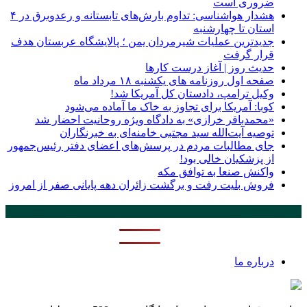
ضروری است
هشدار هواشناسی: تداوم بارش‌های تابستانه و رعدوبرق در ۴
استان تا چهارشنبه
جدیدترین عملیات شیرمردان یمن ؛ پالایشگاه عربستان هدف
قرار گرفت
حدیث روز | آغاز درست کارها
صفحه اول روزنامه‌ های یکشنبه ۱۸ مرداد ماه
وکیل ترامپ، دادستان کل آمریکا شد!
کوبا: آمریکا برای تجاوز به خاک ما آماده می‌شود
«محمدباقر خرازی» به دادگاه ویژه روحانیت احضار شد
توصیه آیت‌الله سید مجتبی خامنه‌ای به خبرنگاران
جای مطالبات مردم در پرسش‌های اعضای دفتر رئیس‌جمهور
از پزشکیان خالی بود!
واکنش صنعا به توافق مکه
فروش بلیت رفت و برگشت زائران دهه پایانی صفر از امروز
پر بازدید ترین ها
24 ساعت
1 هفته
درباره ما