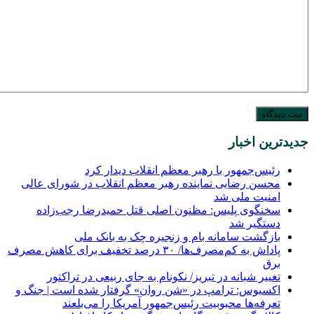
جدیدترین اخبار
رئیس‌جمهور با رهبر معظم انقلاب دیدار کرد
محسن رضایی نماینده رهبر معظم انقلاب در شورای عالی
امنیت ملی شد
سخنگوی پلیس: مظنون اصلی قتل حمیدرضا رجب‌زاده
دستگیر شد
بازگشت سامانه بام و زنجیره چک به بانک ملی
پاداش به کم‌مصرف‌ها/ ۳۰ درصد تخفیف برای کاهش مصرف
برق
تغییر شبانه در تبریز/ نکونام به جای ربیعی در تراکتور
اکسیوس: ترامپ در «شن روان» گرفتار شده است | جنگ و
تعرفه‌ها محبوبیت رئیس‌جمهور آمریکا را می‌بلعند