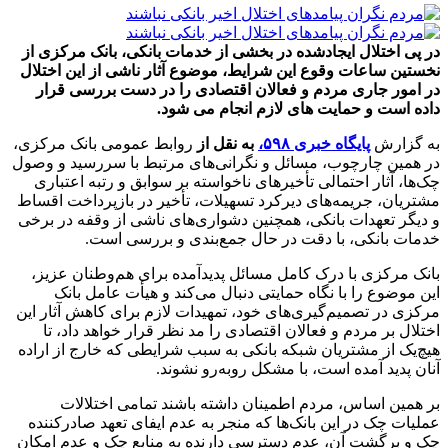
در پی اختلال‌ ایجادشده در بخشی از خدمات بانکی، بانک مرکزی از
نخستین ساعات وقوع این شرایط، موضوع آثار ناشی از این اختلال‌
در امور جاری مردم و فعالان اقتصادی را در دست بررسی قرار
داده است و حمایت های لازم انجام می شود.
به گزارش
پایگاه خبری ۵۹۸،
به نقل از
روابط عمومی بانک مرکزی،
در همین چارچوب، مسائل و نگرانی‌های مرتبط با سررسید و وصول
چک‌ها، آثار احتمالی تأخیرهای ناخواسته بر سوابق و رتبه اعتباری
مشتریان، جریمه‌های دیرکرد تسهیلات، تأخیر در بازپرداخت اقساط
و دیگر تعهدات بانکی، همچنین دشواری‌های ناشی از وقفه در برخی
خدمات بانکی، با دقت در حال جمع‌بندی و بررسی است.
بانک مرکزی با درک کامل مسائل پدیدآمده برای هم‌وطنان عزیز،
این موضوع را با نگاه حمایتی دنبال می‌کند و هیأت عامل بانک
مرکزی در تصمیم‌گیری‌های خود، تمهیدات لازم برای کاهش آثار این
اختلال‌ بر مردم و فعالان اقتصادی را مد نظر قرار خواهد داد، تا
هیچ‌یک از مشتریان شبکه بانکی به سبب شرایطی که خارج از اراده
آنان پدید آمده است، با مشکل روبه‌رو نشوند.
بر همین اساس، مردم اطمینان داشته باشند تمامی اختلالات
عملیات چک در این بانک‌ها که منجر به عدم ایفای تعهد صادرکننده
چک و برگشت آن، عدم دسترسی دارنده به منابع چک و عدم امکان