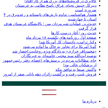
کالابرگ در فروشگاه‌های بزرگ هم از کار افتاد!
دبیرکل جنبش نجبای عراق: پاسخ نظامی به عربستان
ضروری است
هشدار هواشناسی: تداوم بارش‌های تابستانه و رعدوبرق در ۴
استان تا چهارشنبه
جدیدترین عملیات شیرمردان یمن ؛ پالایشگاه عربستان هدف
قرار گرفت
حدیث روز | آغاز درست کارها
صفحه اول روزنامه‌ های یکشنبه ۱۸ مرداد ماه
وکیل ترامپ، دادستان کل آمریکا شد!
کوبا: آمریکا برای تجاوز به خاک ما آماده می‌شود
«محمدباقر خرازی» به دادگاه ویژه روحانیت احضار شد
توصیه آیت‌الله سید مجتبی خامنه‌ای به خبرنگاران
جای مطالبات مردم در پرسش‌های اعضای دفتر رئیس‌جمهور
از پزشکیان خالی بود!
واکنش صنعا به توافق مکه
فروش بلیت رفت و برگشت زائران دهه پایانی صفر از امروز
پر بازدید ترین ها
24 ساعت
1 هفته
درباره ما