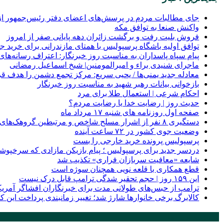
جای مطالبات مردم در پرسش‌های اعضای دفتر رئیس‌جمهور از 
واکنش صنعا به توافق مکه
فروش بلیت رفت و برگشت زائران دهه پایانی صفر از امروز
توافق اولیه باشگاه پرسپولیس با همتای مازندرانی برای خرید ج
پیام سپاه پاسداران به مناسبت روز خبرنگار: اعتراف رسانه‌
ماجرای شنیدی براء و امیرالمومنین| شیخ اسماعیل رمضانی
معادله جدید یمنی‌ها / یحیی سریع: مرکز تجمع دشمن را هدف قرا
بازخوانی بیانات رهبر شهید به مناسبت روز خبرنگار
احکام شرعی | استعمال طلا برای مرد
حدیث روز | رضایت خدا یا رضایت مردم؟
صفحه اول روزنامه‌ های شنبه ۱۷ مرداد ماه
دستگیری ۸ نفر از اشرار مسلح شاخص و مرتبطین گروهک‌های تروریستی
وضعیت جوی کشور در ۷۲ ساعت آینده
پرسپولیس پرونده خرید خارجی را بست
دردسر جدید برای پرسپولیس ؛ پیام بازیکن مازادی که سرخپوشا
شایعه «معافیت سربازان فراری» تکذیب شد
قطع همکاری با قلعه نویی همچنان سوژه است
این ۱۵۹ روز | حجم تحقیر شدگی ترامپ قابل درک نیست
ترامپ از حبس‌های طولانی مدت برای خبرنگاران افشاگر آمریکا
کالابرگ برخی خانوارها شارژ شد؛ تغییر زمانبندی پرداخت این
پر بازدید ترین ها