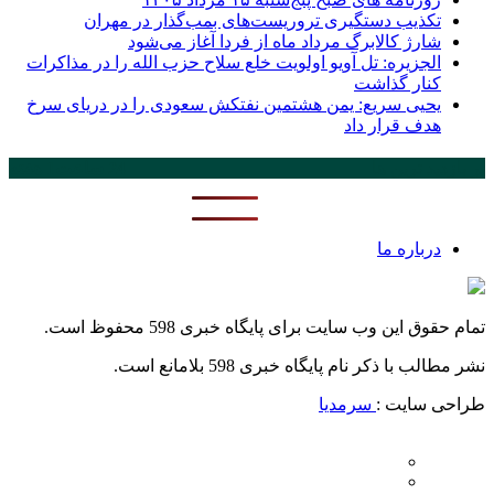
تکذیب دستگیری تروریست‌های بمب‌گذار در مهران
شارژ کالابرگ مرداد ماه از فردا آغاز می‌شود
الجزیره: تل آویو اولویت خلع سلاح حزب الله را در مذاکرات
کنار گذاشت
یحیی سریع: یمن هشتمین نفتکش سعودی را در دریای سرخ
هدف قرار داد
پر بازدید ترین ها
24 ساعت
1 هفته
درباره ما
تمام حقوق این وب سایت برای پایگاه خبری 598 محفوظ است.
نشر مطالب با ذکر نام پایگاه خبری 598 بلامانع است.
طراحی سایت :
سرمدیا