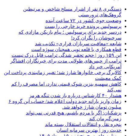
دستگیری ۸ نفر از اشرار مسلح شاخص و مرتبطین
گروهک‌های تروریستی
وضعیت جوی کشور در ۷۲ ساعت آینده
پرسپولیس پرونده خرید خارجی را بست
دردسر جدید برای پرسپولیس ؛ پیام بازیکن مازادی که
سرخپوشان را نگران کرد!
شایعه «معافیت سربازان فراری» تکذیب شد
قطع همکاری با قلعه نویی همچنان سوژه است
این ۱۵۹ روز | حجم تحقیر شدگی ترامپ قابل درک نیست
ترامپ از حبس‌های طولانی مدت برای خبرنگاران افشاگر
آمریکایی خبر داد
کالابرگ برخی خانوارها شارژ شد؛ تغییر زمانبندی پرداخت این
کمک معیشت
کاهش سهمیه بنزین شوک قیمتی ندارد، اما مصرف را کم
نمی‌کند
هشدار ۴۰ کارشناس درباره باز شدن تنگه هرمز
زمان واریز یارانه جدید دولت اعلام شد/ حساب این گروه ۶
میلیون تومان شارژ خواهد شد.
پزشکیان: اگر با مردم باشیم، هیچ قدرتی نمی‌تواند
زمین‌گیرمان کند
پنجره‌ نقل و انتقالات استقلال بسته ماند
حدیث روز | بهترین سرمایه انسان
روزنامه‌ های صبح پنج‌شنبه ۱۵ مرداد ۱۴۰۵