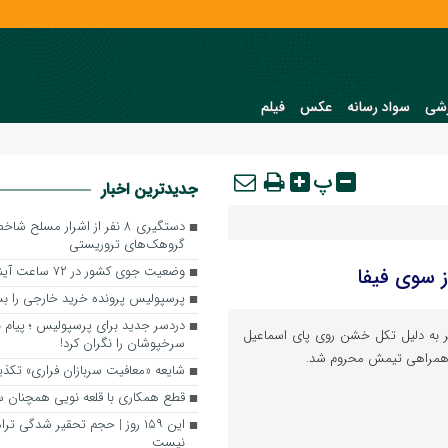
شی
سواد رسانه
عکس
فیلم
پ
جدیدترین اخبار
دستگیری ۸ نفر از اشرار مسلح
گروهک‌های تروریستی
وضعیت جوی کشور در ۷۲ ساعت آینده
 سوی فیفا
پرسپولیس پرونده خرید خارجی را 
دردسر جدید برای پرسپولیس ؛ پیام ب
ر به دلیل تکل خشن روی پای اسماعیل
سرخپوشان را نگران کرد!
شایعه «معافیت سربازان فراری» تک
قطع همکاری با قلعه نویی همچنان 
این ۱۵۹ روز | حجم تحقیر شدگی ت
نیست