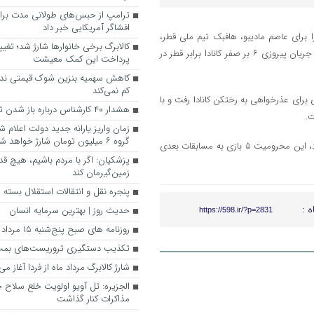
ترامپ از حبس‌های طولانی مدت برای
افشاگر آمریکایی خبر داد
برای عاصم مادیبو، هافبک تیم ملی قطر،
کالابرگ برخی خانوارها شارژ شد؛ تغیی
صادر کرد. این محرومیت ۵ بازی‌ای به دلیل تکل خشن و خطرناکی بود که در جریان پیروزی ۶ بر صفر کانادا برابر قطر در
پرداخت این کمک معیشت
کاهش سهمیه بنزین شوک قیمتی ندار
کم نمی‌کند
رای عذرخواهی به رختکن کانادا رفت و با
هشدار ۴۰ کارشناس درباره باز شدن تنگه هرمز
ت.
زمان واریز یارانه جدید دولت اعلام
گروه ۶ میلیون تومان شارژ خواهد شد.
از آنجایی که قطر در گروه B حذف شده و بازی دیگری در این جام جهانی ندارد، این محرومیت ۵ بازی به مسابقات بعدی
پزشکیان: اگر با مردم باشیم، هیچ قد
زمین‌گیرمان کند
پنجره‌ نقل و انتقالات استقلال بسته م
ه :
حدیث روز | بهترین سرمایه انسان
https://598.ir/?p=2831
روزنامه‌ های صبح پنج‌شنبه ۱۵ مرداد ۱۴۰۵
تکذیب دستگیری تروریست‌های بمب‌گ
شارژ کالابرگ مرداد ماه از فردا آغاز می
الجزیره: تل آویو اولویت خلع سلاح حز
مذاکرات کنار گذاشت