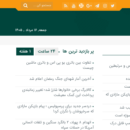
جمعه, ۱۶ مرداد , ۱۴۰۵
پر بازدید ترین ها
24 ساعت
1 هفته
تفاوت بین باتری یو پی اس و باتری ماشین
 شاخص و مرتبطین
چیست
آخرین آمار شهدای جنگ رمضان اعلام شد
بست
کالابرگ برخی خانوارها شارژ شد؛ تغییر زمانبندی
ازیکن مازادی که
پرداخت این کمک معیشت
دردسر جدید برای پرسپولیس ؛ پیام بازیکن مازادی
ذیب شد
که سرخپوشان را نگران کرد!
سوژه است
انهدام ۸ پهپاد، ۲ بالگرد سنگین و تلفات انسانی
رامپ قابل درک
آمریکا در حملات سپاه