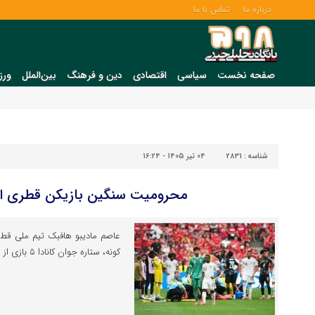
درباره ما
تماس با ما
صفحه نخست
سیاسی
اقتصادی
دین و فرهنگ
بین‌الملل
ورز
شناسه :
2831
04 تیر 1405 - 16:24
محرومیت سنگین بازیکن قطری از
عاصم مادیبو هافبک تیم ملی قط
کونه، ستاره جوان کانادا ۵ بازی از همراهی تیمش محروم شد.