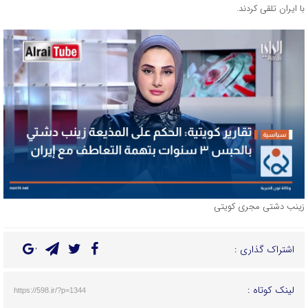
با ایران تلقی کردند.
زینب دشتی مجری کویتی
اشتراک گذاری :
لینک کوتاه :
https://598.ir/?p=1344