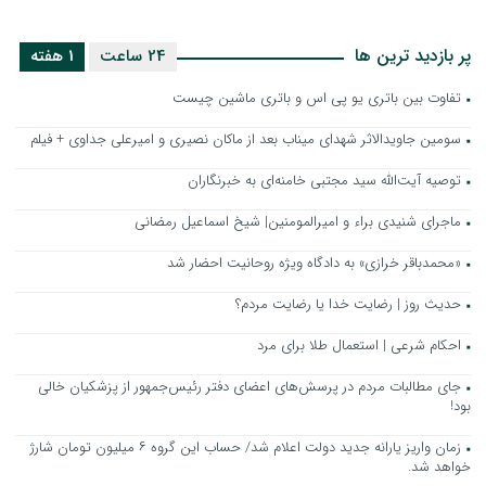
پر بازدید ترین ها
24 ساعت
1 هفته
تفاوت بین باتری یو پی اس و باتری ماشین چیست
سومین جاویدالاثر شهدای میناب بعد از ماکان نصیری و امیرعلی جداوی + فیلم
توصیه آیت‌الله سید مجتبی خامنه‌ای به خبرنگاران
ماجرای شنیدی براء و امیرالمومنین| شیخ اسماعیل رمضانی
«محمدباقر خرازی» به دادگاه ویژه روحانیت احضار شد
حدیث روز | رضایت خدا یا رضایت مردم؟
احکام شرعی | استعمال طلا برای مرد
جای مطالبات مردم در پرسش‌های اعضای دفتر رئیس‌جمهور از پزشکیان خالی
بود!
زمان واریز یارانه جدید دولت اعلام شد/ حساب این گروه ۶ میلیون تومان شارژ
خواهد شد.