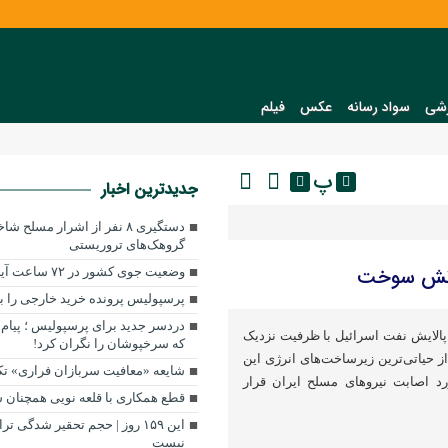
شی
سواد رسانه
عکس
فیلم
پ
جدیدترین اخبار
دستگیری ۸ نفر از اشرار مسل
گروهک‌های تروریستی
 آتش سوخت
وضعیت جوی کشور در ۷۲ ساعت آینده
پرسپولیس پرونده خرید خارجی را 
دردسر جدید برای پرسپولیس ؛ پیام 
 پالایش نفت اسرائیل با ظرفیت نزدیک
که سرخپوشان را نگران کرد!
کی از حیاتی‌ترین زیرساخت‌های انرژی این
شایعه «معافیت سربازان فراری» ت
 اصابت نیروهای مسلح ایران قرار
قطع همکاری با قلعه نویی همچنان
این ۱۵۹ روز | حجم تحقیر شدگی 
نیست