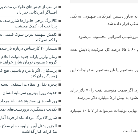
ترامپ از حبس‌های طولانی مدت برا
افشاگر آمریکایی خبر داد
به تجاوز دشمن آمریکایی صهیونی به یکی
کالابرگ برخی خانوارها شارژ شد؛ تغ
شکی قرار داده شد.
پرداخت این کمک معیشت
کاهش سهمیه بنزین شوک قیمتی ندا
را کم نمی‌کند
هشدار ۴۰ کارشناس درباره باز شدن تنگه هرمز
این مجموعه با ظرفیت اسمی حدود ۱۹۷ هزار بشکه نفت خام در روز، بین ۶۰ تا ۶۵ درصد کل ظرفیت پالایش نفت
زمان واریز یارانه جدید دولت اعلا
گروه ۶ میلیون تومان شارژ خواهد شد.
۱۰ لیتر سوخت مصرفی در اسرائیل، حدود ۶ لیتر به‌طور مستقیم یا غیرمستقیم به تولیدات این
پزشکیان: اگر با مردم باشیم، هیچ قد
زمین‌گیرمان کند
پنجره‌ نقل و انتقالات استقلال بسته 
این پالایشگاه سالانه توان فرآورش بیش از ۷۲ میلیون بشکه نفت خام را دارد. اگر قیمت متوسط نفت را ۷۰ دلار برای
حدیث روز | بهترین سرمایه انسان
لیارد دلار می‌رسد.
روزنامه‌ های صبح پنج‌شنبه ۱۵ مرداد ۱۴۰۵
تکذیب دستگیری تروریست‌های بمب‌
پس از پالایش و تبدیل به فرآورده‌های نفتی و محصولات پتروشیمی، ارزش نهایی تولیدات می‌تواند از ۷ تا ۱۰ میلیارد
شارژ کالابرگ مرداد ماه از فردا آغا
الجزیره: تل آویو اولویت خلع سلاح ح
وسته است.
مذاکرات کنار گذاشت