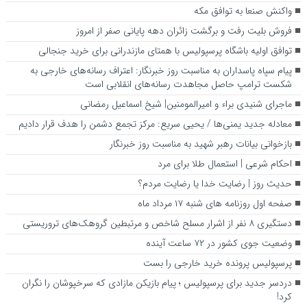
واکنش صنعا به توافق مکه
فروش بلیت رفت و برگشت زائران دهه پایانی صفر از امروز
توافق اولیه باشگاه پرسپولیس با همتای مازندرانی برای خرید جنجالی
پیام سپاه پاسداران به مناسبت روز خبرنگار: اعتراف رسانه‌های خارجی به
شکست ترامپ حاصل مجاهدت رسانه‌های انقلابی است
ماجرای شنیدی براء و امیرالمومنین| شیخ اسماعیل رمضانی
معادله جدید یمنی‌ها / یحیی سریع: مرکز تجمع دشمن را هدف قرار دادیم
بازخوانی بیانات رهبر شهید به مناسبت روز خبرنگار
احکام شرعی | استعمال طلا برای مرد
حدیث روز | رضایت خدا یا رضایت مردم؟
صفحه اول روزنامه‌ های شنبه ۱۷ مرداد ماه
دستگیری ۸ نفر از اشرار مسلح شاخص و مرتبطین گروهک‌های تروریستی
وضعیت جوی کشور در ۷۲ ساعت آینده
پرسپولیس پرونده خرید خارجی را بست
دردسر جدید برای پرسپولیس ؛ پیام بازیکن مازادی که سرخپوشان را نگران
کرد!