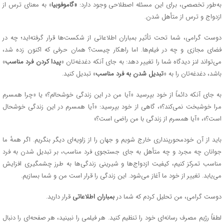
به‌طور تخصصی، برای این مسئله اصطلاحی وجود دارد:
«گاموفوبیا
» به معنای ترس از
ازدواج و ترس از متأهل شدن.
دوست گرامی، شما تحت تأثیر بمباران اطلاعاتی از شکست‌ها قرار گرفته‌اید؛ چه در
فضای مجازی و چه در فیلم‌ها. اما راهکار چیست؟ همان حرفی که اکنون زده شد،
می‌تواند لنز دیدگاه شما را تغییر دهد: به جای آنکه دغدغه‌تان «
پیدا کردن فرد مناسب
»
باشد، دغدغه‌تان را به «
تبدیل شدن به فرد مناسب
» تبدیل کنید.
به جای آنکه دائماً از خود بپرسید «آیا من در این زندگی خوشحالم؟» یا «چرا همسرم
مرا خوشبخت نمی‌کند؟»، گاهی از خود بپرسید: «آیا همسرم در این زندگی خوشحال
است؟»، «آیا همسرم از زندگی با من راضی است؟»
باید از آن خودمحورپنداری خارج شویم و جهان را از زاویه‌ای دیگر بنگریم. اگر همهٔ ما
جوانان چه مجرد و چه متأهل به جای جستجوی فرد مناسب، بر تبدیل شدن به فرد
مناسب تمرکز کنیم، کیفیت ازدواج‌ها و شیرینی زندگی‌ها به طرز چشمگیری افزایش
می‌یابد. تغییر از خود ما آغاز می‌شود. این زندگی را قرار است من و شما بسازیم.
دوست گرامی، من تحلیل کردم که شما در
بمباران اطلاعاتی
قرار دارید.
لطفاً رژیم مصرف رسانه‌ای خود را تنظیم کنید. هر فیلمی را نبینید، هر صفحه‌ای را دنبال