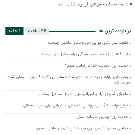
شایعه «معافیت سربازان فراری» تکذیب شد
پر بازدید ترین ها
24 ساعت
1 هفته
تفاوت بین باتری یو پی اس و باتری ماشین چیست
این ۱۵۹ روز | حجم تحقیر شدگی ترامپ قابل درک نیست
حدیث روز | رضایت خدا یا رضایت مردم؟
زمان واریز یارانه جدید دولت اعلام شد/ حساب این گروه ۶ میلیون تومان شارژ
خواهد شد.
ماجرای شنیدی براء و امیرالمومنین| شیخ اسماعیل رمضانی
توافق اولیه باشگاه پرسپولیس با همتای مازندرانی برای خرید جنجالی
حدیث روز | بهترین سرمایه انسان
مداحی محمود کریمی برای فرماندهان شهید و ماکان نصیری