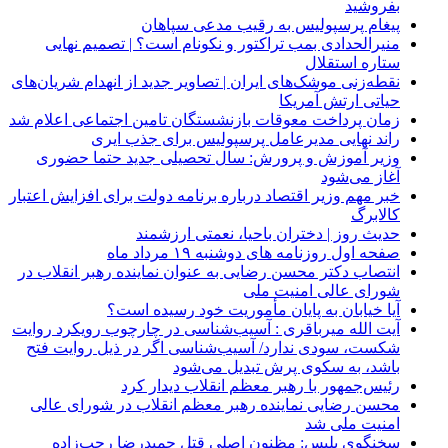
بفروشید
پیغام پرسپولیس به رقیب مدعی سپاهان
منیرالحدادی بمب تراکتور و نکونام است؟ | تصمیم نهایی
ستاره استقلال
نقطه‌زنی موشک‌های ایران | تصاویر جدید از انهدام شریان‌های
حیاتی ارتش آمریکا
زمان پرداخت معوقات بازنشستگان تامین اجتماعی اعلام شد
راند نهایی مدیرعامل پرسپولیس برای جذب ایری
وزیر آموزش و پرورش: سال تحصیلی جدید حتما حضوری
آغاز می‌شود
خبر مهم وزیر اقتصاد درباره برنامه دولت برای افزایش اعتبار
کالابرگ
حدیث روز | دختران باحیا، نعمتی ارزشمند
صفحه اول روزنامه‌ های دوشنبه ۱۹ مرداد ماه
انتصاب دکتر محسن رضایی به عنوان نماینده رهبر انقلاب در
شورای عالی امنیت ملی
آیا خیابان به پایان مأموریت خود رسیده است؟
آیت الله میرباقری : آسیب‌شناسی در چارچوب رویکرد روایت
شکست، سودی ندارد/ آسیب‌شناسی اگر در ذیل روایت فتح
باشد، به سکوی پرش تبدیل می‌شود
رئیس‌جمهور با رهبر معظم انقلاب دیدار کرد
محسن رضایی نماینده رهبر معظم انقلاب در شورای عالی
امنیت ملی شد
سخنگوی پلیس: مظنون اصلی قتل حمیدرضا رجب‌زاده