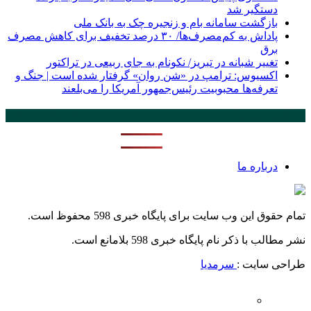
دستگیر شد
بازگشت سامانه بام و زنجیره چک به بانک ملی
پاداش به کم‌مصرف‌ها/ ۳۰ درصد تخفیف برای کاهش مصرف
برق
تغییر شبانه در تبریز/ نکونام به جای ربیعی در تراکتور
اکسیوس: ترامپ در «شن روان» گرفتار شده است | جنگ و
تعرفه‌ها محبوبیت رئیس‌جمهور آمریکا را می‌بلعند
پر بازدید ترین ها
24 ساعت
1 هفته
درباره ما
تمام حقوق این وب سایت برای پایگاه خبری 598 محفوظ است.
نشر مطالب با ذکر نام پایگاه خبری 598 بلامانع است.
طراحی سایت :
سرمدیا