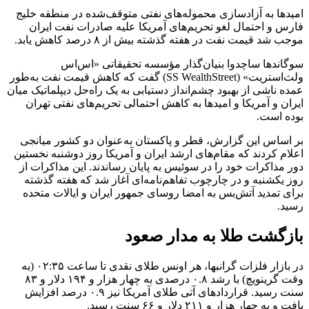
امیدها به آزادسازی محموله‌های نفتی متوقف‌شده در منطقه خلیج
فارس و احتمال لغو تحریم‌های آمریکا علیه صادرات نفت ایران
موجب شد قیمت نفت در هفته گذشته بیش از ۸ درصد کاهش یابد.
سوگاندها ساچدوا بنیان‌گذار مؤسسه تحقیقاتی «اس‌اس
ولث‌استریت» (SS WealthStreet) گفت که کاهش قیمت نفت به‌طور
عمده ناشی از بهبود چشم‌انداز دستیابی به یک راه‌حل دیپلماتیک میان
ایران و آمریکا و امیدها به کاهش احتمالی تحریم‌های نفتی تهران
بوده است.
بر اساس این گزارش، قطر و پاکستان به‌عنوان دو کشور میانجی
اعلام کردند که مقام‌های ارشد ایران و آمریکا روز دوشنبه نخستین
دور مذاکرات خود را در سوئیس به پایان رساندند. این مذاکرات از
روز یکشنبه و در چارچوب تفاهم‌نامه‌ای آغاز شد که هفته گذشته
برای تمدید آتش‌بس به امضا روسای جمهور ایران و ایالات متحده
رسید.
بازگشت طلا به مدار صعود
در بازار فلزات گرانبها، هر اونس طلای نقدی تا ساعت ۰۲:۳۵ (به
وقت گرینویچ) با رشد ۰.۸ درصدی به چهار هزار و ۱۹۴ دلار و ۸۳
سنت رسید. قراردادهای آتی طلای آمریکا نیز ۰.۹ درصد افزایش
یافت و به چهار هزار و ۲۱۱ دلار و ۶۶ سنت رسید.