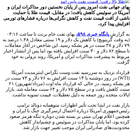
بهای جهانی نفت امروز پس از پایان نخستین دور مذاکرات ایران و
آمریکا در سوئیس کاهش یافت؛ در مقابل، قیمت طلا با حمایت
ناشی از افت قیمت نفت و کاهش نگرانی‌ها درباره فشارهای تورمی
افزایش پیدا کرد،
به گزارش
پایگاه خبری ۵۹۸،
بهای نفت خام برنت تا ساعت ۰۴:۱۶
(به وقت گرینویچ) با کاهش یک دلار و ۱۹ سنتی معادل ۱.۴۸ درصد به
۷۹ دلار و ۳۸ سنت در هر بشکه رسید. این شاخص در آغاز معاملات
تا سطح ۸۲ دلار و ۳۰ سنت افزایش یافته بود اما پس از انتشار اخبار
مربوط به پیشرفت مذاکرات ایران و آمریکا، روند نزولی به خود
گرفت.
قرارداد نزدیک به سررسید نفت وست تگزاس اینترمدیت آمریکا
(WTI) در روز دوشنبه با ۱۳ سنت افزایش به ۷۶ دلار و ۷۳ سنت در
هر بشکه رسید، در حالی که قرارداد ماه اوت (مرداد/شهریور) ۲۱
سنت کاهش یافت و در سطح ۷۵ دلار و ۶۴ سنت معامله شد. بازار
ایالات متحده روز جمعه به دلیل تعطیلات، قیمت تسویه نداشت.
بازار نفت در ابتدا تحت تأثیر اظهارات متوهمانه دونالد ترامپ
رئیس‌جمهوری آمریکا درباره احتمال ازسرگیری جنگ با ایران و
همچنین اعلام تهران مبنی بر بسته شدن دوباره تنگه هرمز صعود
کرده بود، اما پایان مذاکرات در سوئیس و چشم‌انداز کاهش
محدودیت‌های صادراتی ایران موجب تغییر جهت بازار شد.