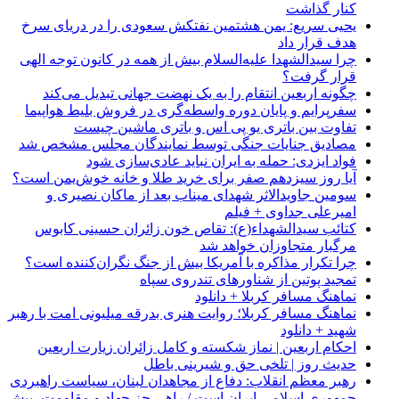
کنار گذاشت
یحیی سریع: یمن هشتمین نفتکش سعودی را در دریای سرخ
هدف قرار داد
چرا سیدالشهدا علیه‌السلام بیش از همه در کانون توجه الهی
قرار گرفت؟
چگونه اربعین انتقام را به یک نهضت جهانی تبدیل می‌کند
سفرپرایم و پایان دوره واسطه‌گری در فروش بلیط هواپیما
تفاوت بین باتری یو پی اس و باتری ماشین چیست
مصادیق جنایات جنگی توسط نمایندگان مجلس مشخص شد
فواد ایزدی: حمله به ایران نباید عادی‌سازی شود
آیا روز سیزدهم صفر برای خرید طلا و خانه خوش‌یمن است؟
سومین جاویدالاثر شهدای میناب بعد از ماکان نصیری و
امیرعلی جداوی + فیلم
کتائب سیدالشهداء(ع): تقاص خون زائران حسینی کابوس
مرگبار متجاوزان خواهد شد
چرا تکرار مذاکره با آمریکا بیش از جنگ نگران‌کننده است؟
تمجید پوتین از شناورهای تندروی سپاه
نماهنگ مسافر کربلا + دانلود
نماهنگ مسافر کربلا؛ روایت هنری بدرقه میلیونی امت با رهبر
شهید + دانلود
احکام اربعین | نماز شکسته و کامل زائران زیارت اربعین
حدیث روز | تلخی حق و شیرینی باطل
رهبر معظم انقلاب: دفاع از مجاهدان لبنان، سیاست راهبردی
جمهوری اسلامی ایران است / راهی جز جهاد و مقاومت، پیشِ