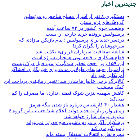
جدیدترین اخبار
دستگیری ۸ نفر از اشرار مسلح شاخص و مرتبطین
گروهک‌های تروریستی
وضعیت جوی کشور در ۷۲ ساعت آینده
پرسپولیس پرونده خرید خارجی را بست
دردسر جدید برای پرسپولیس ؛ پیام بازیکن مازادی که
سرخپوشان را نگران کرد!
شایعه «معافیت سربازان فراری» تکذیب شد
قطع همکاری با قلعه نویی همچنان سوژه است
این ۱۵۹ روز | حجم تحقیر شدگی ترامپ قابل درک نیست
ترامپ از حبس‌های طولانی مدت برای خبرنگاران افشاگر
آمریکایی خبر داد
کالابرگ برخی خانوارها شارژ شد؛ تغییر زمانبندی پرداخت این
کمک معیشت
کاهش سهمیه بنزین شوک قیمتی ندارد، اما مصرف را کم
نمی‌کند
هشدار ۴۰ کارشناس درباره باز شدن تنگه هرمز
زمان واریز یارانه جدید دولت اعلام شد/ حساب این گروه ۶
میلیون تومان شارژ خواهد شد.
پزشکیان: اگر با مردم باشیم، هیچ قدرتی نمی‌تواند
زمین‌گیرمان کند
پنجره‌ نقل و انتقالات استقلال بسته ماند