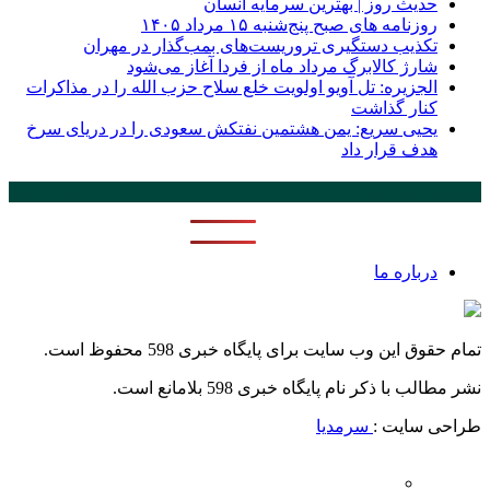
حدیث روز | بهترین سرمایه انسان
روزنامه‌ های صبح پنج‌شنبه ۱۵ مرداد ۱۴۰۵
تکذیب دستگیری تروریست‌های بمب‌گذار در مهران
شارژ کالابرگ مرداد ماه از فردا آغاز می‌شود
الجزیره: تل آویو اولویت خلع سلاح حزب الله را در مذاکرات
کنار گذاشت
یحیی سریع: یمن هشتمین نفتکش سعودی را در دریای سرخ
هدف قرار داد
پر بازدید ترین ها
24 ساعت
1 هفته
درباره ما
تمام حقوق این وب سایت برای پایگاه خبری 598 محفوظ است.
نشر مطالب با ذکر نام پایگاه خبری 598 بلامانع است.
طراحی سایت :
سرمدیا