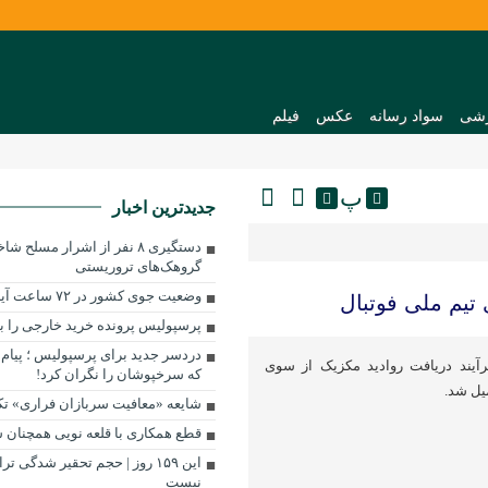
شی
سواد رسانه
عکس
فیلم
پ
جدیدترین اخبار
دستگیری ۸ نفر از اشرار مسل
گروهک‌های تروریستی
وضعیت جوی کشور در ۷۲ ساعت آینده
پرسپولیس پرونده خرید خارجی را 
دردسر جدید برای پرسپولیس ؛ پیام 
رآیند دریافت روادید مکزیک از سوی
که سرخپوشان را نگران کرد!
یل شد.
شایعه «معافیت سربازان فراری» ت
قطع همکاری با قلعه نویی همچنان
این ۱۵۹ روز | حجم تحقیر شدگی 
نیست