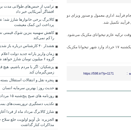
ترامپ از حبس‌های طولانی مدت برا
افشاگر آمریکایی خبر داد
جام فرآیند اداری معمول و صدور ویزای دو
کالابرگ برخی خانوارها شارژ شد؛ تغ
 فرآیند تکمیل شد.
پرداخت این کمک معیشت
کاهش سهمیه بنزین شوک قیمتی ندا
را کم نمی‌کند
هشدار ۴۰ کارشناس درباره باز شدن تنگه هرمز
طبق برنامه‌ریزی انجام گرفته، کاروان تیم ایران در ساعت ۱:۳۰ بامداد روز یکشنبه ۱۷ خرداد وارد شهر تیخوانا مکزیک
زمان واریز یارانه جدید دولت اعلا
گروه ۶ میلیون تومان شارژ خواهد شد.
پزشکیان: اگر با مردم باشیم، هیچ قد
زمین‌گیرمان کند
 :
https://598.ir/?p=1171
پنجره‌ نقل و انتقالات استقلال بسته 
حدیث روز | بهترین سرمایه انسان
روزنامه‌ های صبح پنج‌شنبه ۱۵ مرداد ۱۴۰۵
تکذیب دستگیری تروریست‌های بمب‌
شارژ کالابرگ مرداد ماه از فردا آغا
الجزیره: تل آویو اولویت خلع سلاح ح
مذاکرات کنار گذاشت