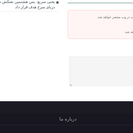
یحیی سریع: یمن هشتمین نفتکش س
دریای سرخ هدف قرار داد
ت در وب منتشر خواهد شد.
هد شد.
درباره ما