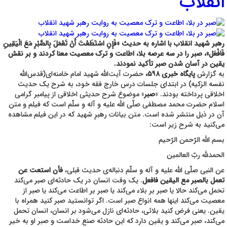
انقلاب
رهبر شهید انقلاب با اشاره به حدیث «فَإِنِ اسْتَطَعْتَ أَنْ تَعْمَلَ بِالصَّبْرِ مَعَ الْیَقِینِ
فَافْعَل»، صبر را در سه عرصه بلا، اطاعت و ترک معصیت معنا کردند و بر نقش
یقین در آسان شدن صبر تأکید نمودند.
به گزارش
پایگاه خبری ۵۹۸،
حضرت آیت‌الله شهید امام خامنه‌ای(قدس‌الله
نفسه الزکیه) در ابتدای جلسات درس خارج فقه خود، به شرح یک حدیث
اخلاقی پرداخته بودند. «
صبر
» موضوع شرح حدیثی اخلاقی از پیامبر گرامی
اسلام حضرت محمد مصطفی صلّی ‌الله ‌علیه ‌و آله‌ و سلّم است که فیلم و متن
آن در ذیل منتشر شده است. متن بیانات رهبرِ شهید که در این فیلم مشاهده
می‌کنید به شرح زیر است:
بسم الله الرّحمن الرّحیم
الحمدلله ربّ العالمین
عن النبی صلّی ‌الله ‌علیه ‌و آله‌ و سلّم دنباله‌ی حدیث قبلی،
فأن استعت عن
تعمل بالصبر مع الیقین فافعل
. یک وقت انسان در یک حادثه‌ای صبر می‌کند
تحمل می‌کند حالا یا صبر بر بلاء می‌کند یا صبر بر اطاعت می‌کند یا صبر از
معصیت می‌کند اینها همه انواع صبر است. اگر توانستید صبر کنید همراه با
یقین. یعنی فرض کنید بلائی، حادثه‌ای نازل می‌شود بر انسان، انسان تحمل
می‌کند، صبر می‌کند و یقین دارد که این حادثه صنع خداست و صبر او به خیر