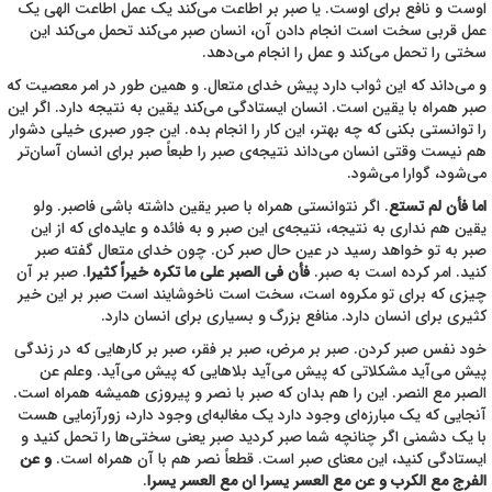
اوست و نافع برای اوست. یا صبر بر اطاعت می‌کند یک عمل اطاعت الهی یک
عمل قربی سخت است انجام دادن آن، انسان صبر می‌کند تحمل می‌کند این
سختی را تحمل می‌کند و عمل را انجام می‌دهد.
و می‌داند که این ثواب دارد پیش خدای متعال. و همین طور در امر معصیت که
صبر همراه با یقین است. انسان ایستادگی می‌کند یقین به نتیجه دارد. اگر این
را توانستی بکنی که چه بهتر، این کار را انجام بده. این جور صبری خیلی دشوار
هم نیست وقتی انسان می‌داند نتیجه‌ی صبر را طبعاً صبر برای انسان آسان‌تر
می‌شود، گوارا می‌شود.
اما فأن لم تستع
. اگر نتوانستی همراه با صبر یقین داشته باشی فاصبر. ولو
یقین هم نداری به نتیجه، نتیجه‌ی این صبر و به فائده و عایده‌ای که از این
صبر به تو خواهد رسید در عین حال صبر کن. چون خدای متعال گفته صبر
کنید. امر کرده است به صبر.
فأن فی الصبر علی ما تکره خیراً کثیرا
. صبر بر آن
چیزی که برای تو مکروه است، سخت است ناخوشایند است صبر بر این خیر
کثیری برای انسان دارد. منافع بزرگ و بسیاری برای انسان دارد.
خود نفس صبر کردن. صبر بر مرض، صبر بر فقر، صبر بر کارهایی که در زندگی
پیش می‌آید مشکلاتی که پیش می‌آید بلاهایی که پیش می‌آید. وعلم عن
الصبر مع النصر. این را هم بدان که صبر با نصر و پیروزی همیشه همراه است.
آنجایی که یک مبارزه‌ای وجود دارد یک مغالبه‌ای وجود دارد، زورآزمایی هست
با یک دشمنی اگر چنانچه شما صبر کردید صبر یعنی سختی‌ها را تحمل کنید و
ایستادگی کنید، این معنای صبر است. قطعاً نصر هم با آن همراه است.
و عن
الفرج مع الکرب و عن مع العسر یسرا ان مع العسر یسرا
.