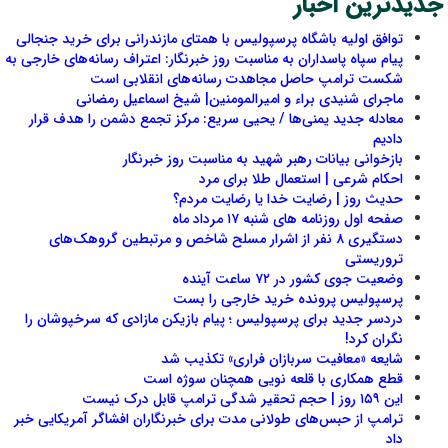
جدیدترین اخبار
توافق اولیه باشگاه پرسپولیس با همتای مازندرانی برای خرید جنجالی
پیام سپاه پاسداران به مناسبت روز خبرنگار: اعتراف رسانه‌های خارجی به
شکست ترامپ حاصل مجاهدت رسانه‌های انقلابی است
ماجرای شنیدی براء و امیرالمومنین| شیخ اسماعیل رمضانی
معادله جدید یمنی‌ها / یحیی سریع: مرکز تجمع دشمن را هدف قرار
دادیم
بازخوانی بیانات رهبر شهید به مناسبت روز خبرنگار
احکام شرعی | استعمال طلا برای مرد
حدیث روز | رضایت خدا یا رضایت مردم؟
صفحه اول روزنامه‌ های شنبه ۱۷ مرداد ماه
دستگیری ۸ نفر از اشرار مسلح شاخص و مرتبطین گروهک‌های
تروریستی
وضعیت جوی کشور در ۷۲ ساعت آینده
پرسپولیس پرونده خرید خارجی را بست
دردسر جدید برای پرسپولیس ؛ پیام بازیکن مازادی که سرخپوشان را
نگران کرد!
شایعه «معافیت سربازان فراری» تکذیب شد
قطع همکاری با قلعه نویی همچنان سوژه است
این ۱۵۹ روز | حجم تحقیر شدگی ترامپ قابل درک نیست
ترامپ از حبس‌های طولانی مدت برای خبرنگاران افشاگر آمریکایی خبر
داد