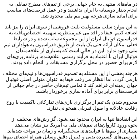
در ماه‌های منتهی به جام جهانی برخی از تیم‌های مطرح تمایلی به
انجام دیدار دوستانه با ایران نداشتند و در عمل فرصت‌های مناسب
برای آماده سازی هرچه بهتر تیم ملی محدود شد.
به این موارد سلب مسئولیت بلیت فروشی از سوی ایران را نیز باید
اضافه کنیم. فیفا در اقدامی غیرمنتظره، سهمیه اختصاص‌یافته به
فدراسیون فوتبال ایران از این مجموعه سلب شده و در شرایط
فعلی امکان ارائه حتی یک بلیت از طریق فدراسیون به هواداران تیم
ملی وجود ندارد. این در حالی است که بسیاری از علاقه‌مندان
فوتبال ایران با اعتماد به فرآیند رسمی اعلام‌شده، برنامه‌ریزی‌های
لازم برای حضور در محل برگزاری مسابقات را انجام داده بودند.
هرچند بخشی از این مسئله به تصمیم فدراسیون‌ها و تیم‌های مختلف
بازمی گردد، اما انتظار می‌رفت فیفا به عنوان متولی اصلی فوتبال
جهان زمینه‌ای فراهم کند تا تمامی تیم‌های حاضر در جام جهانی از
فرصت‌های برابر برای آماده سازی برخوردار باشند.
محروم شدن یک تیم از برگزاری بازی‌های تدارکاتی باکیفیت با روح
رقابت عادلانه و اصول فیرپلی همخوانی ندارد.
این انتقاد‌ها تنها به ایران محدود نمی‌شود. گزارش‌های مختلف از
نحوه ورود کاروان‌های تیم‌های ملی به آمریکا نیز نشان می‌دهد
بسیاری از تیم‌ها با فرآیند‌های سختگیرانه و زمان بر مواجه شده‌اند.
بازرسی‌های گسترده بدنی و کنترل دقیق وسایل همراه اعضای تیم‌ها