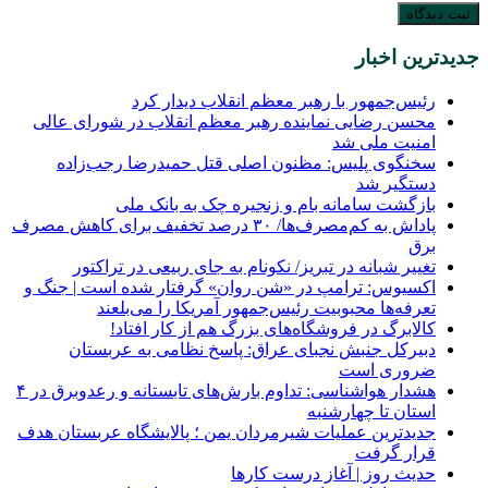
جدیدترین اخبار
رئیس‌جمهور با رهبر معظم انقلاب دیدار کرد
محسن رضایی نماینده رهبر معظم انقلاب در شورای عالی
امنیت ملی شد
سخنگوی پلیس: مظنون اصلی قتل حمیدرضا رجب‌زاده
دستگیر شد
بازگشت سامانه بام و زنجیره چک به بانک ملی
پاداش به کم‌مصرف‌ها/ ۳۰ درصد تخفیف برای کاهش مصرف
برق
تغییر شبانه در تبریز/ نکونام به جای ربیعی در تراکتور
اکسیوس: ترامپ در «شن روان» گرفتار شده است | جنگ و
تعرفه‌ها محبوبیت رئیس‌جمهور آمریکا را می‌بلعند
کالابرگ در فروشگاه‌های بزرگ هم از کار افتاد!
دبیرکل جنبش نجبای عراق: پاسخ نظامی به عربستان
ضروری است
هشدار هواشناسی: تداوم بارش‌های تابستانه و رعدوبرق در ۴
استان تا چهارشنبه
جدیدترین عملیات شیرمردان یمن ؛ پالایشگاه عربستان هدف
قرار گرفت
حدیث روز | آغاز درست کارها