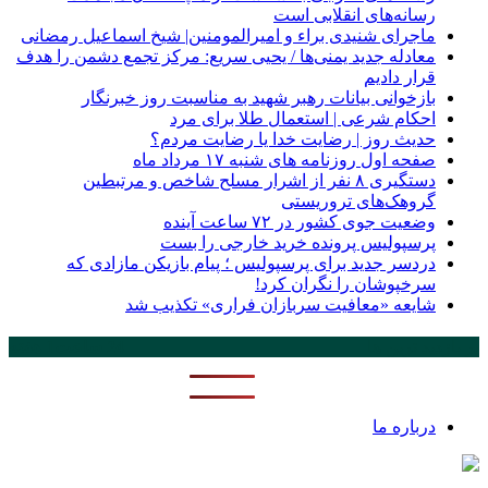
رسانه‌های انقلابی است
ماجرای شنیدی براء و امیرالمومنین| شیخ اسماعیل رمضانی
معادله جدید یمنی‌ها / یحیی سریع: مرکز تجمع دشمن را هدف
قرار دادیم
بازخوانی بیانات رهبر شهید به مناسبت روز خبرنگار
احکام شرعی | استعمال طلا برای مرد
حدیث روز | رضایت خدا یا رضایت مردم؟
صفحه اول روزنامه‌ های شنبه ۱۷ مرداد ماه
دستگیری ۸ نفر از اشرار مسلح شاخص و مرتبطین
گروهک‌های تروریستی
وضعیت جوی کشور در ۷۲ ساعت آینده
پرسپولیس پرونده خرید خارجی را بست
دردسر جدید برای پرسپولیس ؛ پیام بازیکن مازادی که
سرخپوشان را نگران کرد!
شایعه «معافیت سربازان فراری» تکذیب شد
پر بازدید ترین ها
24 ساعت
1 هفته
درباره ما