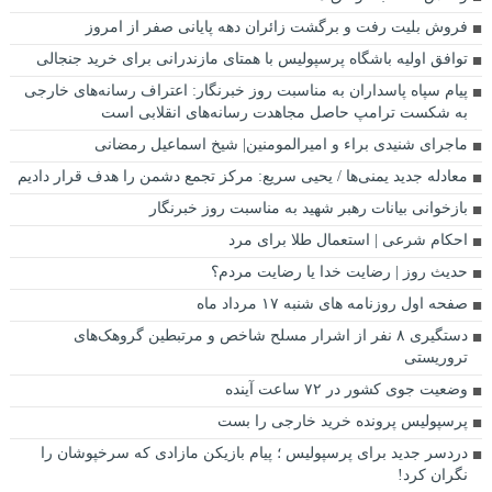
فروش بلیت رفت و برگشت زائران دهه پایانی صفر از امروز
توافق اولیه باشگاه پرسپولیس با همتای مازندرانی برای خرید جنجالی
پیام سپاه پاسداران به مناسبت روز خبرنگار: اعتراف رسانه‌های خارجی
به شکست ترامپ حاصل مجاهدت رسانه‌های انقلابی است
ماجرای شنیدی براء و امیرالمومنین| شیخ اسماعیل رمضانی
معادله جدید یمنی‌ها / یحیی سریع: مرکز تجمع دشمن را هدف قرار دادیم
بازخوانی بیانات رهبر شهید به مناسبت روز خبرنگار
احکام شرعی | استعمال طلا برای مرد
حدیث روز | رضایت خدا یا رضایت مردم؟
صفحه اول روزنامه‌ های شنبه ۱۷ مرداد ماه
دستگیری ۸ نفر از اشرار مسلح شاخص و مرتبطین گروهک‌های
تروریستی
وضعیت جوی کشور در ۷۲ ساعت آینده
پرسپولیس پرونده خرید خارجی را بست
دردسر جدید برای پرسپولیس ؛ پیام بازیکن مازادی که سرخپوشان را
نگران کرد!