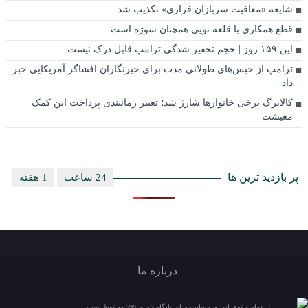
شایعه «معافیت سربازان فراری» تکذیب شد
قطع همکاری با قلعه نویی همچنان سوژه است
این ۱۵۹ روز | حجم تحقیر شدگی ترامپ قابل درک نیست
ترامپ از حبس‌های طولانی مدت برای خبرنگاران افشاگر آمریکایی خبر
داد
کالابرگ برخی خانوارها شارژ شد؛ تغییر زمانبندی پرداخت این کمک
معیشت
پر بازدید ترین ها
24 ساعت
1 هفته
درباره ما
تمام حقوق این وب سایت برای پایگاه خبری 598 محفوظ است.