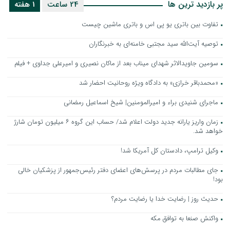
پر بازدید ترین ها
24 ساعت
1 هفته
تفاوت بین باتری یو پی اس و باتری ماشین چیست
توصیه آیت‌الله سید مجتبی خامنه‌ای به خبرنگاران
سومین جاویدالاثر شهدای میناب بعد از ماکان نصیری و امیرعلی جداوی + فیلم
«محمدباقر خرازی» به دادگاه ویژه روحانیت احضار شد
ماجرای شنیدی براء و امیرالمومنین| شیخ اسماعیل رمضانی
زمان واریز یارانه جدید دولت اعلام شد/ حساب این گروه ۶ میلیون تومان شارژ
خواهد شد.
وکیل ترامپ، دادستان کل آمریکا شد!
جای مطالبات مردم در پرسش‌های اعضای دفتر رئیس‌جمهور از پزشکیان خالی
بود!
حدیث روز | رضایت خدا یا رضایت مردم؟
واکنش صنعا به توافق مکه