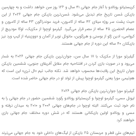
کریستیانو رونالدو با آغاز جام جهانی ۴۱ سال و ۱۲۶ روز سن خواهد داشت و به چهارمین
بازیکن مُسن تاریخ جام تبدیل می‌شود. مُسن‌ترین بازیکن جام جهانی ۲۰۲۶ از این
حیث پشت سر روژه میلای ۴۲ ساله از کامرون، فرید موندراگون ۴۳ ساله از کامرون و
عصام الحضری ۴۵ ساله از مصر قرار می‌گیرد. گیلرمو اوچوا از مکزیک، لوکا مودریچ از
کرواسی، ادین ژکو از بوسنی و هرزگوین، مانوئل نویر از آلمان و «ووزینیا» از کیپ ورد نیز
بازیکنان ۴۰ ساله این دوره از جام جهانی هستند.
گیلبرتو مورا از مکزیک با ۱۷ سال سن، جوان‌ترین بازیکن جام جهانی ۲۰۲۶ به شمار
می‌رود و در صورت بازی کردن در افتتاحیه جام مقابل آفریقای جنوبی، ششمین بازیکن
جوان تاریخ این رقابت‌ها محسوب خواهد شد. نکته جالب تیم «ال تری» این است که
هم‌تیمی مورا یعنی گیلرمو اوچوا پیش از تولد او در جام جهانی حاضر شده است.
گیلبرتو مورا جوان‌ترین بازیکن جام جهانی ۲۰۲۶
لیونل مسی، گیلرمو اوچوا و کریستیانو رونالدو رکورد ششمین حضور در جام جهانی را به
نام خود ثبت می‌کنند. البته اوچوا در جام‌های جهانی ۲۰۰۶ و ۲۰۱۰ به میدان نرفته و
مسی و رونالدو اولین بازیکنانی هستند که در شش دوره مختلف جام جهانی بازی
خواهند کرد.
تیم‌های ملی قطر و عربستان ۲۵ بازیکن از لیگ‌های داخلی خود به جام جهانی می‌بَرند