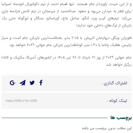
و از این حیث، رکورددار جام هستند. تنها هُمام احمد از تیم «کولتورال لئونسا» اسپانیا
برای قطر به میدان می‌رود و سعود عبدالحمید از عربستان در تیم لانس فرانسه بازی
می‌کند. تیم‌های کیپ ورد، کنگو، ساحل عاج، کوراسائو، سنگال و اروگوئه حتی یک
بازیکن از لیگ‌های داخلی خود ندارند!
فلوریان ویگل دروازه‌بان اتریش با ۲.۰۵ متر، بلندقامت‌ترین بازیکن جام است و سزار
یانیس هافبک پاناما با ۱.۶۰ متر، کوتاه‌قدترین بازیکن جام جهانی ۲۰۲۶ خواهد بود.
جام جهانی ۲۰۲۶ از روز ۲۱ خرداد تا ۲۸ تیر ۱۴۰۵ در کشورهای آمریکا، مکزیک و کانادا
برگزار خواهد شد.
اشتراک گذاری :
لینک کوتاه :
https://598.ir/?p=1096
برچسب ها
این مطلب بدون برچسب می باشد.