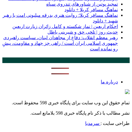
تمجید پوتین از شناورهای تندروی سپاه
نماهنگ مسافر کربلا + دانلود
نماهنگ مسافر کربلا؛ روایت هنری بدرقه میلیونی امت با رهبر
شهید + دانلود
احکام اربعین | نماز شکسته و کامل زائران زیارت اربعین
حدیث روز | تلخی حق و شیرینی باطل
رهبر معظم انقلاب: دفاع از مجاهدان لبنان، سیاست راهبردی
جمهوری اسلامی ایران است / راهی جز جهاد و مقاومت، پیشِ
‌رو نمانده است
پر بازدید ترین ها
24 ساعت
1 هفته
درباره ما
تمام حقوق این وب سایت برای پایگاه خبری 598 محفوظ است.
نشر مطالب با ذکر نام پایگاه خبری 598 بلامانع است.
طراحی سایت :
سرمدیا