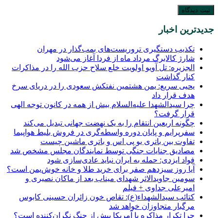
جدیدترین اخبار
تکذیب دستگیری تروریست‌های بمب‌گذار در مهران
شارژ کالابرگ مرداد ماه از فردا آغاز می‌شود
الجزیره: تل آویو اولویت خلع سلاح حزب الله را در مذاکرات
کنار گذاشت
یحیی سریع: یمن هشتمین نفتکش سعودی را در دریای سرخ
هدف قرار داد
چرا سیدالشهدا علیه‌السلام بیش از همه در کانون توجه الهی
قرار گرفت؟
چگونه اربعین انتقام را به یک نهضت جهانی تبدیل می‌کند
سفرپرایم و پایان دوره واسطه‌گری در فروش بلیط هواپیما
تفاوت بین باتری یو پی اس و باتری ماشین چیست
مصادیق جنایات جنگی توسط نمایندگان مجلس مشخص شد
فواد ایزدی: حمله به ایران نباید عادی‌سازی شود
آیا روز سیزدهم صفر برای خرید طلا و خانه خوش‌یمن است؟
سومین جاویدالاثر شهدای میناب بعد از ماکان نصیری و
امیرعلی جداوی + فیلم
کتائب سیدالشهداء(ع): تقاص خون زائران حسینی کابوس
مرگبار متجاوزان خواهد شد
چرا تکرار مذاکره با آمریکا بیش از جنگ نگران‌کننده است؟