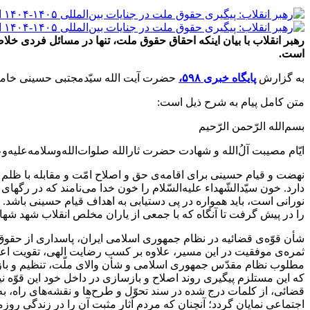
است.
به گزارش
پایگاه خبری ۵۹۸،
حضرت آیت الله سیّدمجتبی حسینی خامنه‌
متن کامل پیام به شرح ذیل است:
بسم‌الله الرّحمن الرّحیم
ایّام مصیبت آلُ‌الله و شهادت حضرت ثارالله صلوات‌الله‌وسلامه‌علیه‌و
نهضت و قیام حسینی برای اقامه‌ی حق و اصلاح امّت و مقابله با ظلم
دارد. خون سیّدالشّهداء علیه‌السّلام را خون خدا می‌نامند که در ر
نورانی است، باید همواره در پی دستیابی به اهداف قیام حسینی باشد.
را در پیش گرفت تا آنگاه که با جمعی از یاران مخلص انقلاب شهد شها
شأن قوّه‌ی قضائیه در نظام جمهوری اسلامی ایران، پاسداری از حقوق 
ثمره‌ی موفقیت در این مسیر، علاوه بر کسب رضایت الهی، تقویت اعتماد
مطلوب نظام مقدّس جمهوری اسلامی و شأن والای ملّت، تنظیم و بازآرای
که این مستلزم پیگیری روند اصلاح و بازسازی در داخل خود این قوّه نی
قضائی، از کلمات درج شده در سند تحوّل و طرح‌ها و نقشه‌های راه، ب
اجتماعی نمایان گردد؛ آنچنان که مردم آثار مثبت آن را در زندگی ر