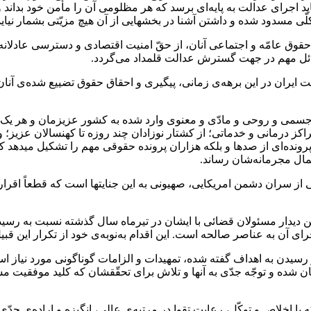
اید اجرای عدالت به پایه‌ای برسد که هر مظلومی آن را مأمن خود بداند
ی مسدود شده و داشتن آشنا در بخشهایی از آن هیچ مزیّتی بشمار نیاید
 حقوق عامّه و اجتماعی آنان، از حقّ امنیت اقتصادی و دسترسی عادلان
ائل مهم در جهت گسترش عدالت قلمداد می‌گردد.
ایران در این برهه‌ی زمانی، پیگیری و احقاق حقوق تضییع شده‌ی آنان 
 و روحی و مادّی و معنوی وارد شده به کشور عزیزمان و هر یک از آ
راکز درمانی و خدماتی؛ از کشتار نوزادان چند روزه تا کهنسالان عزیز؛ 
رونده‌ای از صدها و بلکه هزاران پرونده حقوقی مهم را تشکیل میدهد که 
مال مجرمانه‌شان رساند.
 بعضی از سران دشمن امریکایی، صهیونی به این جنایتها است که قطعاً ا
 آخرین دیدار مسئولان قضائی با ایشان در تیرماه سال گذشته نسبت به ر
 آن به عناصر صالحه است. این اقدام به‌نوبه‌ی خود از تکرار این قبی
 رسیدن به اهداف گفته شده، تمهیدات و الزامات گوناگونی مورد نیاز اس
ا بیان شده و توجّه جدّی به آنها و تلاش برای تحقّقشان که کلید موفق
با اخلاص و توکّل، رعایت تقوا در مرتبه‌ی عالی، انگیزه و اراده‌ی 