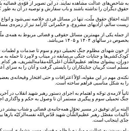
به شاخص‌های عدالت مشاهده نمایند. در این تصویر از قوّه‌ی قضائیه ب
حقوق دیگران را نداشته باشند و باب سفارش و توصیه در آن به طور کلّ
البته احقاق حقوق ملّت، تنها در مسائل فردی خلاصه نمی‌شود و انواع
زیست سالم، آزادیهای مشروع، و حکمرانی کارآمد نیز از زمره‌ی مس
از جمله یکی از مهمترین مسائل حقوقی و قضائی مربوط به همه‌ی ملّت 
بخصوص در سالهای ۱۴۰۴ و ۱۴۰۵ می‌باشد.
از خون شهدای مظلوم جنگ تحمیلی دوم و سوم تا صدمات و لطمات جسمی
کودک‌کشی‌ها و جنایات جنگی بی‌سابقه در میناب و لامِرد تا حمله به م
دوران، پیشوای مجاهد عظیم‌الشّأن اعلی‌الله‌مقامه‌الشریف، هر کدام پ
مسلّم است گریبان جنایتکاران را بایستی گرفت و آنان را به سزای اَع
نکته‌ی مهم در این مقوله، اوّلاً اعترافات و حتی افتخار وقیحانه‌ی
را به شکل مناسبی فراهم ساخته است.
ثانیاً لازمه‌ی توجّه و اهتمام به اجرای دستور رهبر شهید انقلاب در
جنگ تحمیلی سوم و پیگیری مستمر آن تا وصول به حکم و واگذاری اجرای
البته برای توفیق در مسیر تحوّل همه‌جانبه‌ی قضائی و شتاب بیشتر در
تأکیدات مفصّل رهبر عظیم‌الشّأن شهید قَدّس‌الله نفسه‌الزکیّه باره
جدّی اینجانب است.
راه رسیدن به عدالت و مبارزه با ظلم و فساد، مسیر دشواری است که 