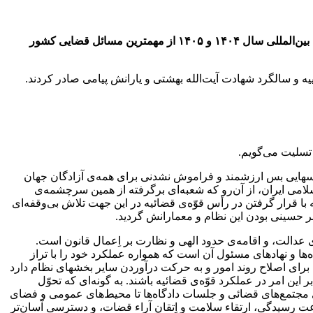
رهبر انقلاب با بیان اینکه احقاق حقوق ملت، تنها در مسائل فردی خلاصه نمی‌شود، تاکید کردند:یگیری حقوق تضییع‌شده ملت ایران در جنایات بین‌المللی سال ۱۴۰۴ و ۱۴۰۵ از مهمترین مسائل قضایی کشور
و سالگرد شهادت آیت‌الله بهشتی و یارانش پیامی صادر کردند.
 تسلیت می‌گویم.
 درسهایی بس ارزشمند و فراموش نشدنی برای همه‌ی آزادگان جهان
سلامی ایران، از آن‌رو که شعبه‌ای برگرفته از همین سرچشمه‌ی
ا قرار گرفتن در رأس قوّه‌ی قضائیه در این جهت تلاش بی‌وقفه‌ای
بر حسینی بودن این نظام و معمارانش گردید.
 عدالت، و اقامه‌ی حدود الهی و نظارت بر اِعمال قانون است.
‌ها و نهادهای مسئول آن است که همواره عملکرد خود را با تراز
ل برای اصلاح روند امور و به حرکت درآوردن سایر بخشهای نظام دارد
ین امر در عملکرد قوّه‌ی قضائیه باشند. به‌ گونه‌ای که تحوّل
ای مجتمع‌های قضائی و جلسات دادگاه‌ها تا محیط‌های عمومی و فضای
عت رسیدگی، ارتقاء سلامت و اِتقان آراء قضات، و دسترسی آسان‌تر