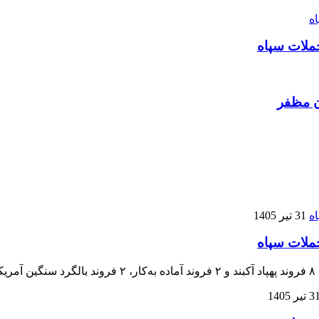
ن مظفر
31 تیر 1405
 تیر 1405