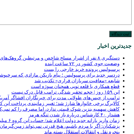
جدیدترین اخبار
دستگیری ۸ نفر از اشرار مسلح شاخص و مرتبطین گروهک‌های تروریستی
وضعیت جوی کشور در ۷۲ ساعت آینده
پرسپولیس پرونده خرید خارجی را بست
دردسر جدید برای پرسپولیس ؛ پیام بازیکن مازادی که سرخپوشا
شایعه «معافیت سربازان فراری» تکذیب شد
قطع همکاری با قلعه نویی همچنان سوژه است
این ۱۵۹ روز | حجم تحقیر شدگی ترامپ قابل درک نیست
ترامپ از حبس‌های طولانی مدت برای خبرنگاران افشاگر آمریکا
کالابرگ برخی خانوارها شارژ شد؛ تغییر زمانبندی پرداخت این
کاهش سهمیه بنزین شوک قیمتی ندارد، اما مصرف را کم نمی‌کن
هشدار ۴۰ کارشناس درباره باز شدن تنگه هرمز
زمان واریز یارانه جدید دولت اعلام شد/ حساب این گروه ۶ میلیون تومان شارژ خواهد شد.
پزشکیان: اگر با مردم باشیم، هیچ قدرتی نمی‌تواند زمین‌گیرمان 
پنجره‌ نقل و انتقالات استقلال بسته ماند