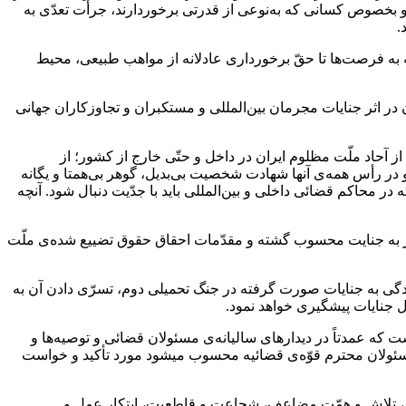
 و بخصوص کسانی که به‌نوعی از قدرتی برخوردارند، جرأت تعدّی به
.
ه به فرصت‌ها تا حقّ برخورداری عادلانه از مواهب طبیعی، محیط
در اثر جنایات مجرمان بین‌المللی و مستکبران و تجاوزکاران جهانی
حاد ملّت مظلوم ایران در داخل و حتّی خارج از کشور؛ از
و در رأس همه‌ی‌ آنها شهادت شخصیت بی‌بدیل، گوهر بی‌همتا و یگانه
در محاکم قضائی داخلی و بین‌المللی باید با جدّیت دنبال شود. آنچه
قرار به جنایت محسوب گشته و مقدّمات احقاق حقوق تضییع شده‌ی ملّت
سیدگی به جنایات صورت گرفته در جنگ تحمیلی دوم، تسرّی دادن آن به
ل جنایات پیشگیری خواهد نمود.
ت که عمدتاً در دیدارهای سالیانه‌ی مسئولان قضائی و توصیه‌ها و
یت مسئولان محترم قوّه‌ی قضائیه محسوب میشود مورد تأکید و خواست
جدّی، تلاش و همّت مضاعف، شجاعت و قاطعیت، ابتکار عمل و