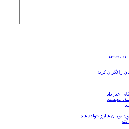
ن را نگران کرد!
یی خبر داد
 کمک معیشت
د
کند