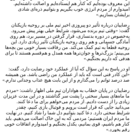
این معروف بوده‌ایم که کنار هم ایستاده‌ایم و اصالت داشته‌ایم.
امیدوارم از مردم انرژی خوب بگیریم و بتوانیم ذره‌ای شادی
برایشان بسازیم.»
رضاییان درباره تأثیر دو پیروزی اخیر تیم ملی بر روحیه بازیکنان
گفت: «وقتی تیم برنده می‌شود، شرایط خیلی بهتر پیش می‌رود.
به‌خصوص در دوره بدنسازی، قرار گرفتن در مسیر برد، هم روی
آمادگی جسمانی و هم روی روحیه بازیکنان تأثیر زیادی دارد. این
روحیه قطعاً به تیم کمک می‌کند. من رفاقت بسیار خوبی بین بچه‌ها
می‌بینم؛ بزرگ‌ترها و جوان‌ترها همه همدل و هم‌قسم هستند تا برای
هدفی که داریم بجنگیم.»
او در پاسخ به این سؤال که آیا از عملکرد خود رضایت دارد، گفت:
«این کادر فنی است که باید از عملکرد من راضی باشد. من همیشه
صد درصد توانم را می‌گذارم و از این بابت هیچ عذاب وجدانی ندارم.»
رضاییان در پایان خطاب به هواداران تیم ملی اظهار داشت: «مردم
ما ماه‌های بسیار سختی را پشت سر گذاشتند و در این مدت عزیزان
زیادی را از دست دادیم. از مردم می‌خواهم برای ما دعا کنند.
می‌دانید جایی که قرار است برویم و فوتبال بازی کنیم، چقدر
شرایط سختی دارد. دعا کنید بتوانیم دل شما را شاد کنیم. در نهایت
ما مردم ایران هستیم؛ مردمی که به این خاک اصالت می‌دهیم. باید
کنار هم باشیم، قوی بمانیم، یکدل بجنگیم و امیدوارم اتفاقات خوبی
رقم بخورد.»