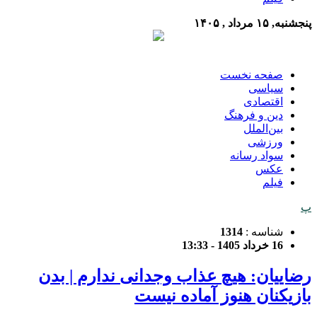
پنجشنبه, ۱۵ مرداد , ۱۴۰۵
صفحه نخست
سیاسی
اقتصادی
دین و فرهنگ
بین‌الملل
ورزشی
سواد رسانه
عکس
فیلم
پ
شناسه :
1314
16 خرداد 1405 - 13:33
رضاییان: هیچ عذاب وجدانی ندارم | بدن
بازیکنان هنوز آماده نیست