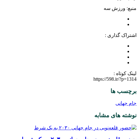
منبع: ورزش سه
اشتراک گذاری :
لینک کوتاه :
https://598.ir/?p=1314
برچسب ها
جام جهانی
نوشته های مشابه