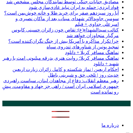
مصادیق جنایات جنگی توسط نمایندگان مجلس مشخص شد
فواد ایزدی: حمله به ایران نباید عادی‌سازی شود
آیا روز سیزدهم صفر برای خرید طلا و خانه خوش‌یمن است؟
سومین جاویدالاثر شهدای میناب بعد از ماکان نصیری و
امیرعلی جداوی + فیلم
کتائب سیدالشهداء(ع): تقاص خون زائران حسینی کابوس
مرگبار متجاوزان خواهد شد
چرا تکرار مذاکره با آمریکا بیش از جنگ نگران‌کننده است؟
تمجید پوتین از شناورهای تندروی سپاه
نماهنگ مسافر کربلا + دانلود
نماهنگ مسافر کربلا؛ روایت هنری بدرقه میلیونی امت با رهبر
شهید + دانلود
احکام اربعین | نماز شکسته و کامل زائران زیارت اربعین
حدیث روز | تلخی حق و شیرینی باطل
رهبر معظم انقلاب: دفاع از مجاهدان لبنان، سیاست راهبردی
جمهوری اسلامی ایران است / راهی جز جهاد و مقاومت، پیشِ
‌رو نمانده است
پر بازدید ترین ها
24 ساعت
1 هفته
درباره ما