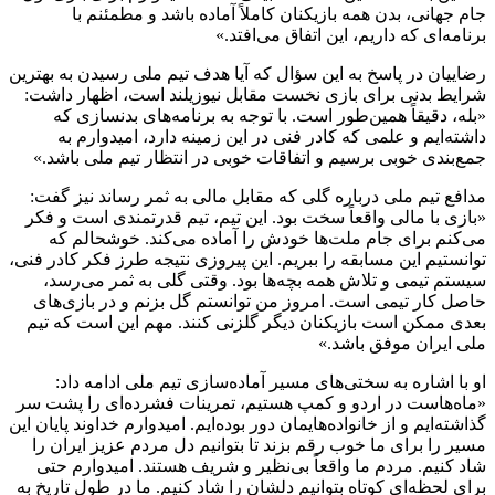
جام جهانی، بدن همه بازیکنان کاملاً آماده باشد و مطمئنم با
برنامه‌ای که داریم، این اتفاق می‌افتد.»
رضاییان در پاسخ به این سؤال که آیا هدف تیم ملی رسیدن به بهترین
شرایط بدنی برای بازی نخست مقابل نیوزیلند است، اظهار داشت:
«بله، دقیقاً همین‌طور است. با توجه به برنامه‌های بدنسازی که
داشته‌ایم و علمی که کادر فنی در این زمینه دارد، امیدوارم به
جمع‌بندی خوبی برسیم و اتفاقات خوبی در انتظار تیم ملی باشد.»
مدافع تیم ملی درباره گلی که مقابل مالی به ثمر رساند نیز گفت:
«بازی با مالی واقعاً سخت بود. این تیم، تیم قدرتمندی است و فکر
می‌کنم برای جام ملت‌ها خودش را آماده می‌کند. خوشحالم که
توانستیم این مسابقه را ببریم. این پیروزی نتیجه طرز فکر کادر فنی،
سیستم تیمی و تلاش همه بچه‌ها بود. وقتی گلی به ثمر می‌رسد،
حاصل کار تیمی است. امروز من توانستم گل بزنم و در بازی‌های
بعدی ممکن است بازیکنان دیگر گلزنی کنند. مهم این است که تیم
ملی ایران موفق باشد.»
او با اشاره به سختی‌های مسیر آماده‌سازی تیم ملی ادامه داد:
«ماه‌هاست در اردو و کمپ هستیم، تمرینات فشرده‌ای را پشت سر
گذاشته‌ایم و از خانواده‌هایمان دور بوده‌ایم. امیدوارم خداوند پایان این
مسیر را برای ما خوب رقم بزند تا بتوانیم دل مردم عزیز ایران را
شاد کنیم. مردم ما واقعاً بی‌نظیر و شریف هستند. امیدوارم حتی
برای لحظه‌ای کوتاه بتوانیم دلشان را شاد کنیم. ما در طول تاریخ به