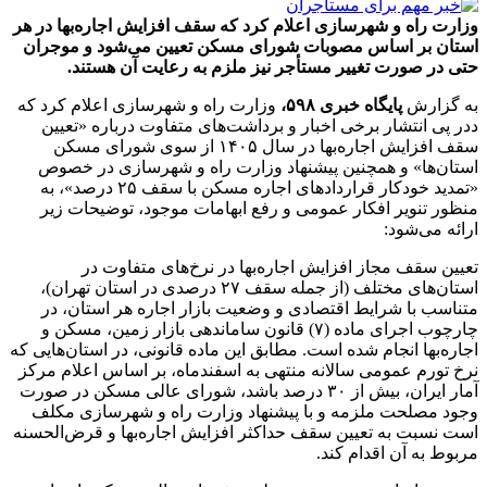
وزارت راه و شهرسازی اعلام کرد که سقف افزایش اجاره‌بها در هر
استان بر اساس مصوبات شورای مسکن تعیین می‌شود و موجران
حتی در صورت تغییر مستأجر نیز ملزم به رعایت آن هستند.
به گزارش
پایگاه خبری ۵۹۸،
وزارت راه و شهرسازی اعلام کرد که
ددر پی انتشار برخی اخبار و برداشت‌های متفاوت درباره «تعیین
سقف افزایش اجاره‌بها در سال ۱۴۰۵ از سوی شورای مسکن
استان‌ها» و همچنین پیشنهاد وزارت راه و شهرسازی در خصوص
«تمدید خودکار قراردادهای اجاره مسکن با سقف ۲۵ درصد»، به
منظور تنویر افکار عمومی و رفع ابهامات موجود، توضیحات زیر
ارائه می‌شود:
تعیین سقف مجاز افزایش اجاره‌بها در نرخ‌های متفاوت در
استان‌های مختلف (از جمله سقف ۲۷ درصدی در استان تهران)،
متناسب با شرایط اقتصادی و وضعیت بازار اجاره هر استان، در
چارچوب اجرای ماده (۷) قانون ساماندهی بازار زمین، مسکن و
اجاره‌بها انجام شده است. مطابق این ماده قانونی، در استان‌هایی که
نرخ تورم عمومی سالانه منتهی به اسفندماه، بر اساس اعلام مرکز
آمار ایران، بیش از ۳۰ درصد باشد، شورای عالی مسکن در صورت
وجود مصلحت ملزمه و با پیشنهاد وزارت راه و شهرسازی مکلف
است نسبت به تعیین سقف حداکثر افزایش اجاره‌بها و قرض‌الحسنه
مربوط به آن اقدام کند.