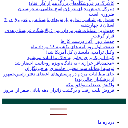
کالابرگ در فروشگاه‌های بزرگ هم از کار افتاد!
دبیرکل جنبش نجبای عراق: پاسخ نظامی به عربستان
ضروری است
هشدار هواشناسی: تداوم بارش‌های تابستانه و رعدوبرق در ۴
استان تا چهارشنبه
جدیدترین عملیات شیرمردان یمن ؛ پالایشگاه عربستان هدف
قرار گرفت
حدیث روز | آغاز درست کارها
صفحه اول روزنامه‌ های یکشنبه ۱۸ مرداد ماه
وکیل ترامپ، دادستان کل آمریکا شد!
کوبا: آمریکا برای تجاوز به خاک ما آماده می‌شود
«محمدباقر خرازی» به دادگاه ویژه روحانیت احضار شد
توصیه آیت‌الله سید مجتبی خامنه‌ای به خبرنگاران
جای مطالبات مردم در پرسش‌های اعضای دفتر رئیس‌جمهور
از پزشکیان خالی بود!
واکنش صنعا به توافق مکه
فروش بلیت رفت و برگشت زائران دهه پایانی صفر از امروز
پر بازدید ترین ها
24 ساعت
1 هفته
درباره ما