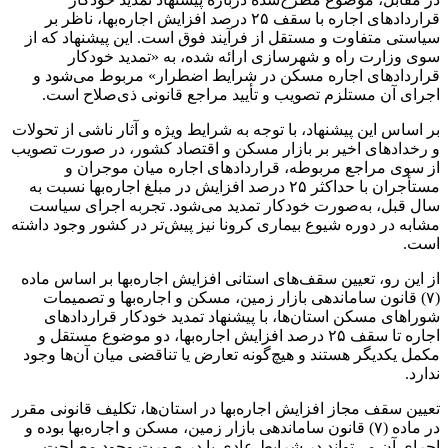
قراردادهای اجاره با سقف ۲۵ درصد افزایش اجاره‌بها، ناظر بر
سیاستی متفاوت و مستقل از فرآیند فوق است. این پیشنهاد که از
سوی وزارت راه و شهرسازی ارائه شده، به «تمدید خودکار
قراردادهای اجاره مسکن در شرایط اضطرار» مربوط می‌شود و
اجرای آن مستلزم تصویب و تأیید مراجع قانونی ذی‌صلاح است.
بر اساس این پیشنهاد، با توجه به شرایط ویژه و آثار ناشی از تحولات
و رخدادهای اخیر بر بازار مسکن و اقتصاد کشور، در صورت تصویب
از سوی مراجع مربوطه، قراردادهای اجاره میان موجران و
مستأجران با حداکثر ۲۵ درصد افزایش در مبلغ اجاره‌بها نسبت به
سال قبل، به‌صورت خودکار تمدید می‌شود. تجربه اجرای سیاست
مشابه در دوره شیوع بیماری کرونا نیز پیش‌تر در کشور وجود داشته
است.
از این رو، تعیین سقف‌های استانی افزایش اجاره‌بها بر اساس ماده
(۷) قانون ساماندهی بازار زمین، مسکن و اجاره‌بها و تصمیمات
شوراهای مسکن استان‌ها، با پیشنهاد تمدید خودکار قراردادهای
اجاره تا سقف ۲۵ درصد افزایش اجاره‌بها، دو موضوع مستقل و
مکمل یکدیگر هستند و هیچ‌گونه تعارض یا تناقضی میان آن‌ها وجود
ندارد.
تعیین سقف مجاز افزایش اجاره‌بها در استان‌ها، تکلیف قانونی مقرر
در ماده (۷) قانون ساماندهی بازار زمین، مسکن و اجاره‌بها بوده و
اجرای آن می‌تواند در شرایط عادی یا در صورت وجود مصلحت