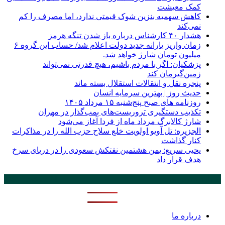
کمک معیشت
کاهش سهمیه بنزین شوک قیمتی ندارد، اما مصرف را کم
نمی‌کند
هشدار ۴۰ کارشناس درباره باز شدن تنگه هرمز
زمان واریز یارانه جدید دولت اعلام شد/ حساب این گروه ۶
میلیون تومان شارژ خواهد شد.
پزشکیان: اگر با مردم باشیم، هیچ قدرتی نمی‌تواند
زمین‌گیرمان کند
پنجره‌ نقل و انتقالات استقلال بسته ماند
حدیث روز | بهترین سرمایه انسان
روزنامه‌ های صبح پنج‌شنبه ۱۵ مرداد ۱۴۰۵
تکذیب دستگیری تروریست‌های بمب‌گذار در مهران
شارژ کالابرگ مرداد ماه از فردا آغاز می‌شود
الجزیره: تل آویو اولویت خلع سلاح حزب الله را در مذاکرات
کنار گذاشت
یحیی سریع: یمن هشتمین نفتکش سعودی را در دریای سرخ
هدف قرار داد
پر بازدید ترین ها
24 ساعت
1 هفته
درباره ما