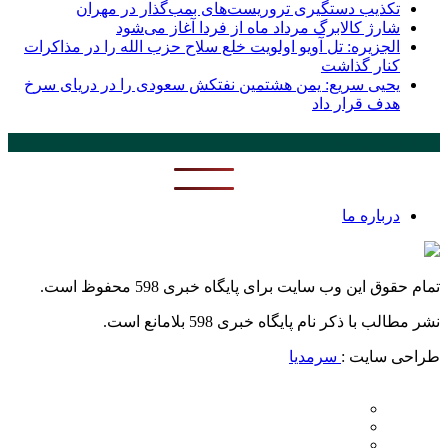
تکذیب دستگیری تروریست‌های بمب‌گذار در مهران
شارژ کالابرگ مرداد ماه از فردا آغاز می‌شود
الجزیره: تل آویو اولویت خلع سلاح حزب الله را در مذاکرات
کنار گذاشت
یحیی سریع: یمن هشتمین نفتکش سعودی را در دریای سرخ
هدف قرار داد
پر بازدید ترین ها
24 ساعت
1 هفته
درباره ما
تمام حقوق این وب سایت برای پایگاه خبری 598 محفوظ است.
نشر مطالب با ذکر نام پایگاه خبری 598 بلامانع است.
طراحی سایت :
سرمدیا