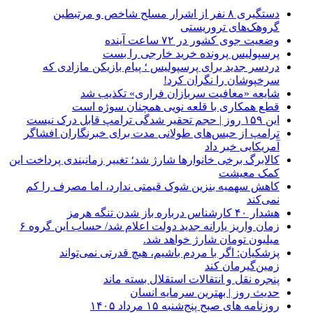
دستگیری ۸ نفر از اشرار مسلح شاخص و مرتبطین
گروهک‌های تروریستی
وضعیت جوی کشور در ۷۲ ساعت آینده
پرسپولیس پرونده خرید خارجی را بست
دردسر جدید برای پرسپولیس ؛ پیام بازیکن مازادی که
سرخپوشان را نگران کرد!
شایعه «معافیت سربازان فراری» تکذیب شد
قطع همکاری با قلعه نویی همچنان سوژه است
این ۱۵۹ روز | حجم تحقیر شدگی ترامپ قابل درک نیست
ترامپ از حبس‌های طولانی مدت برای خبرنگاران افشاگر
آمریکایی خبر داد
کالابرگ برخی خانوارها شارژ شد؛ تغییر زمانبندی پرداخت این
کمک معیشت
کاهش سهمیه بنزین شوک قیمتی ندارد، اما مصرف را کم
نمی‌کند
هشدار ۴۰ کارشناس درباره باز شدن تنگه هرمز
زمان واریز یارانه جدید دولت اعلام شد/ حساب این گروه ۶
میلیون تومان شارژ خواهد شد.
پزشکیان: اگر با مردم باشیم، هیچ قدرتی نمی‌تواند
زمین‌گیرمان کند
پنجره‌ نقل و انتقالات استقلال بسته ماند
حدیث روز | بهترین سرمایه انسان
روزنامه‌ های صبح پنج‌شنبه ۱۵ مرداد ۱۴۰۵