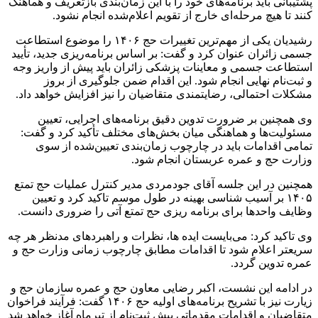
پشتیبانی باید برنامه‌های خود را با این زمان‌بندی بازتعریف و هماهنگ
کنند تا هیچ مرحله‌ای خارج از تقویم اعلام‌شده انجام نشود.
رشیدیان یکی از مهم‌ترین تغییرات حج ۱۴۰۶ را موضوع استطاعت
جسمی زائران عنوان کرد و گفت: بر اساس برنامه‌ریزی جدید، تأیید
استطاعت جسمی و معاینات پزشکی زائران باید پیش از واریز وجه
و ثبت‌نام نهایی انجام شود. این اقدام ضمن جلوگیری از بروز
مشکلات احتمالی، رضایتمندی متقاضیان را نیز افزایش خواهد داد.
وی همچنین بر ضرورت تدوین دقیق برنامه‌های اجرایی، تعیین
مسئولیت‌ها و هماهنگی میان بخش‌های مختلف تأکید کرد و گفت:
تمامی اقدامات باید در چارچوب زمان‌بندی تعیین‌شده از سوی
وزارت حج و عمره عربستان انجام شود.
همچنین در این جلسه آقای جودمردی مدیر کنترل عملیات حج تمتع
۱۴۰۵ بر آسیب شناسی بهینه در طول موسم تاکید کرد و تعیین
وظایف واحد‌ها برای برنامه ریزی حج تمتع آتی را ضروری دانست.
وی تاکید کرد: می‌بایست ایده ها، نظرات و راهبرد‌های مدنظر هر چه
سریعتر اعلام شود تا اقدامات مطابق چارچوب زمانی وزارت حج و
عمره تدوین گردد.
در ادامه این نشست، اکبر رضایی معاون حج و عمره سازمان حج و
زیارت نیز با تشریح برنامه‌های اولیه حج ۱۴۰۶ گفت: فرآیند فراخوان
متقاضیان و اقدامات مقدماتی پیش ثبت‌نام از تیرماه آغاز خواهد شد