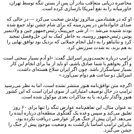
محاصره دریایی متعاقب بنادر آن پس از بستن تنگه توسط تهران،
خاورمیانه را به نفع آمریکا بازسازی کرده است.
او که در هشتادمین سالروز تولدش صحبت می‌کرد — در حالی که
صدای خانواده‌اش در پس‌زمینه که برای شام جشن تولد جمع شده
بودند شنیده می‌شد — از شی جین‌پینگ رئیس‌جمهور چین و ولادیمیر
پوتین رئیس‌جمهور روسیه، به خاطر کمک به این حل‌وفصل تمجید
کرد و نتانیاهو را به دلیل انجام حملاتی که نزدیک بود توافق نهایی را
به هم بزند، به شدت سرزنش کرد.
ترامپ درباره نخست‌وزیر اسرائیل گفت: «او آدم بسیار سختی است
و اگر بخواهم با شما صادق باشم، او باید از ما برای انجام این کار
بسیار سپاسگزار باشد. چون اگر ایران سلاح هسته‌ای داشت،
اسرائیل دو ساعت هم دوام نمی‌آورد.»
اگرچه متن توافق‌نامه هنوز منتشر نشده است، اما به نظر می‌رسید
ترامپ در حال توصیف امتیازاتی از سوی ایران است که این کشور
هنوز واگذار نکرده، یا به مذاکرات بعدی موکول شده است.
به عنوان مثال، این تفاهم‌نامه عوارض تنگه را تنها برای ۶۰ روز
تعلیق می‌کند و سپس وعده یک گفتگوی منطقه‌ای درباره آینده را
می‌دهد. ایران پیش از جنگ هرگز عوارضی دریافت نکرده بود،
بنابراین ترامپ اساساً بازگشت به وضعیت موجودِ پیش از جنگ را
جشن می‌گیرد.