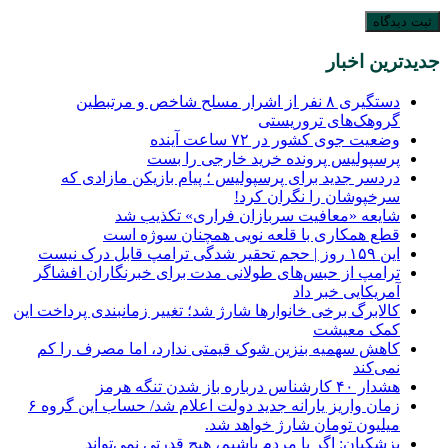
جدیدترین اخبار
دستگیری ۸ نفر از اشرار مسلح شاخص و مرتبطین
گروهک‌های تروریستی
وضعیت جوی کشور در ۷۲ ساعت آینده
پرسپولیس پرونده خرید خارجی را بست
دردسر جدید برای پرسپولیس ؛ پیام بازیکن مازادی که
سرخپوشان را نگران کرد!
شایعه «معافیت سربازان فراری» تکذیب شد
قطع همکاری با قلعه نویی همچنان سوژه است
این ۱۵۹ روز | حجم تحقیر شدگی ترامپ قابل درک نیست
ترامپ از حبس‌های طولانی مدت برای خبرنگاران افشاگر
آمریکایی خبر داد
کالابرگ برخی خانوارها شارژ شد؛ تغییر زمانبندی پرداخت این
کمک معیشت
کاهش سهمیه بنزین شوک قیمتی ندارد، اما مصرف را کم
نمی‌کند
هشدار ۴۰ کارشناس درباره باز شدن تنگه هرمز
زمان واریز یارانه جدید دولت اعلام شد/ حساب این گروه ۶
میلیون تومان شارژ خواهد شد.
پزشکیان: اگر با مردم باشیم، هیچ قدرتی نمی‌تواند