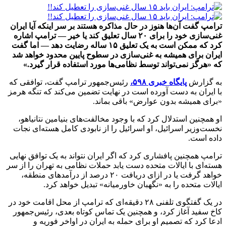
ترامپ گفت آن‌ها هنوز در حال مذاکره هستند بر سر اینکه آیا ایران
غنی‌سازی خود را برای ۲۰ سال تعلیق کند یا خیر — ترامپ اشاره
کرد که ممکن است به یک تعلیق ۱۵ ساله رضایت دهد — اما گفت
ایران برای همیشه به غنی‌سازی در سطوح پایین محدود خواهد شد
که «هرگز نمی‌تواند توسط نظامی‌ها مورد استفاده قرار گیرد.»
به گزارش
پایگاه خبری ۵۹۸،
رئیس‌جمهور ترامپ گفت، توافقی که
با ایران به دست آورده است در نهایت تضمین می‌کند که تنگه هرمز
«برای همیشه بدون عوارض» باقی بماند.
او همچنین استدلال کرد که با وجود مخالفت‌های بنیامین نتانیاهو،
نخست‌وزیر اسرائیل، او اسرائیل را از نابودی کامل هسته‌ای نجات
داده است.
ترامپ همچنین پافشاری کرد که اگر ایران نتواند به یک توافق نهایی
هسته‌ای با ایالات متحده دست یابد حملات نظامی به تهران را از سر
خواهد گرفت یا در ازای دریافت ۲۰ درصد از درآمدهای منطقه،
ایالات متحده را به «نگهبان خاورمیانه» تبدیل خواهد کرد.
در یک گفتگوی تلفنی ۲۸ دقیقه‌ای که ترامپ از محل اقامت خود در
کاخ سفید آغاز کرد، و همچنین یک تماس کوتاه بعدی، رئیس‌جمهور
ادعا کرد که تصمیم او برای حمله به ایران در اواخر فوریه و