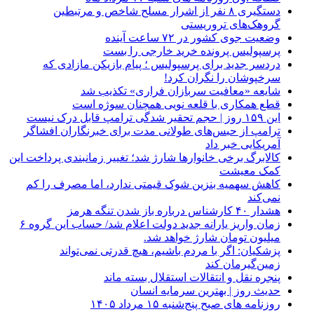
دستگیری ۸ نفر از اشرار مسلح شاخص و مرتبطین
گروهک‌های تروریستی
وضعیت جوی کشور در ۷۲ ساعت آینده
پرسپولیس پرونده خرید خارجی را بست
دردسر جدید برای پرسپولیس ؛ پیام بازیکن مازادی که
سرخپوشان را نگران کرد!
شایعه «معافیت سربازان فراری» تکذیب شد
قطع همکاری با قلعه نویی همچنان سوژه است
این ۱۵۹ روز | حجم تحقیر شدگی ترامپ قابل درک نیست
ترامپ از حبس‌های طولانی مدت برای خبرنگاران افشاگر
آمریکایی خبر داد
کالابرگ برخی خانوارها شارژ شد؛ تغییر زمانبندی پرداخت این
کمک معیشت
کاهش سهمیه بنزین شوک قیمتی ندارد، اما مصرف را کم
نمی‌کند
هشدار ۴۰ کارشناس درباره باز شدن تنگه هرمز
زمان واریز یارانه جدید دولت اعلام شد/ حساب این گروه ۶
میلیون تومان شارژ خواهد شد.
پزشکیان: اگر با مردم باشیم، هیچ قدرتی نمی‌تواند
زمین‌گیرمان کند
پنجره‌ نقل و انتقالات استقلال بسته ماند
حدیث روز | بهترین سرمایه انسان
روزنامه‌ های صبح پنج‌شنبه ۱۵ مرداد ۱۴۰۵