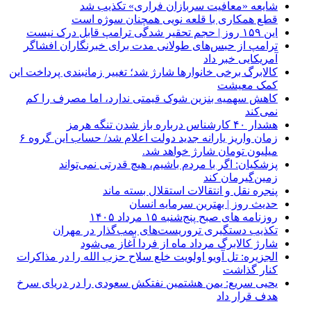
شایعه «معافیت سربازان فراری» تکذیب شد
قطع همکاری با قلعه نویی همچنان سوژه است
این ۱۵۹ روز | حجم تحقیر شدگی ترامپ قابل درک نیست
ترامپ از حبس‌های طولانی مدت برای خبرنگاران افشاگر
آمریکایی خبر داد
کالابرگ برخی خانوارها شارژ شد؛ تغییر زمانبندی پرداخت این
کمک معیشت
کاهش سهمیه بنزین شوک قیمتی ندارد، اما مصرف را کم
نمی‌کند
هشدار ۴۰ کارشناس درباره باز شدن تنگه هرمز
زمان واریز یارانه جدید دولت اعلام شد/ حساب این گروه ۶
میلیون تومان شارژ خواهد شد.
پزشکیان: اگر با مردم باشیم، هیچ قدرتی نمی‌تواند
زمین‌گیرمان کند
پنجره‌ نقل و انتقالات استقلال بسته ماند
حدیث روز | بهترین سرمایه انسان
روزنامه‌ های صبح پنج‌شنبه ۱۵ مرداد ۱۴۰۵
تکذیب دستگیری تروریست‌های بمب‌گذار در مهران
شارژ کالابرگ مرداد ماه از فردا آغاز می‌شود
الجزیره: تل آویو اولویت خلع سلاح حزب الله را در مذاکرات
کنار گذاشت
یحیی سریع: یمن هشتمین نفتکش سعودی را در دریای سرخ
هدف قرار داد