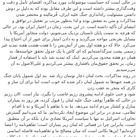
در حالی است که حساسیت موضوعات مورد مذاکره‌، اقتضای تأمل و دقت و
وقت‌گذاری بیشتر داشته است و این طرف مقابل بوده که به دلیل بر دوش
داشتن مسئولیت راه‌اندازی جنگ علیه ایران‌، فُرمالیته و مختصر شدن
مذاکرات و متن به نفعش بوده و لذا به‌طور مرتب بر تعجیل در توافق و
امضای آن تأکید داشته است. در این بحث‌، زمان در اختیار ایران بود، در حالی
که هرچه به سمت پایان تابستان نزدیک می‌شویم‌، دولت متجاوز آمریکا با
مسایل بغرنجی مواجه می‌گردید و به دادن امتیاز برای عبور از آن احتیاج پیدا
می‌کرد. حالا که دو هفته اول پس از آتش‌بس را با هفت-هشت هفته تمدید غیر
رسمی پشت سرگذاشته‌ایم که ‌ای کاش با یک جدول تحقق خواسته‌ها‌، به
همان دو هفته محدود می‌کردیم. اینک که تمدید شد باید با استفاده از فشار
زمان، بر تحقق حقوق‌مان پافشاری بیشتر می‌کردیم و علی‌الاصول به آن
می‌رسیدیم.
در روند مذاکرات، بحث لبنان دچار نوسان زیاد شد. بند اول شمول پایان جنگ
در همه جبهه‌ها به شمول لبنان ذکر شده که خوب است اما برای آن ساز و
کاری که منجر به عقب زدن
شود و حتی جلوی ادامه پیشروی رژیم غاصب را بگیرد، نیاز است. الان رژیم
در حالی که ظاهراً توقف جنگ علیه لبنان را قبول کرده‌، هر روز به بمباران
منازل و کشتار مردم ادامه می‌دهد. ما نه با تفاهم با آمریکا و نه با اقدام
نظامی، سدی در برابر این موضوع ایجاد نکرده‌ایم. ما که می‌دانیم گسترش
تجاوزات اسرائیل نه تنها با سیاست آمریکا تضادی ندارد بلکه بر آن منطبق
است‌، بنابراین چرا در فضائی که لبنان زیر بمباران است؛ تفاهم‌نامه را امضا
کرده‌ایم؟ این‌ها نکاتی است که میان مصالح ما و تفاهم‌نامه فاصله اساسی
ایجاد کرده است‌. البته مسئولین متعهد شده‌اند در توافق نهائی این اشکالات