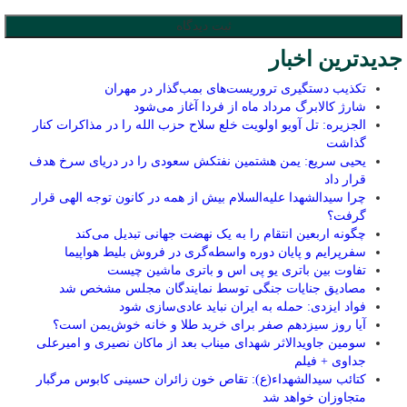
جدیدترین اخبار
تکذیب دستگیری تروریست‌های بمب‌گذار در مهران
شارژ کالابرگ مرداد ماه از فردا آغاز می‌شود
الجزیره: تل آویو اولویت خلع سلاح حزب الله را در مذاکرات کنار
گذاشت
یحیی سریع: یمن هشتمین نفتکش سعودی را در دریای سرخ هدف
قرار داد
چرا سیدالشهدا علیه‌السلام بیش از همه در کانون توجه الهی قرار
گرفت؟
چگونه اربعین انتقام را به یک نهضت جهانی تبدیل می‌کند
سفرپرایم و پایان دوره واسطه‌گری در فروش بلیط هواپیما
تفاوت بین باتری یو پی اس و باتری ماشین چیست
مصادیق جنایات جنگی توسط نمایندگان مجلس مشخص شد
فواد ایزدی: حمله به ایران نباید عادی‌سازی شود
آیا روز سیزدهم صفر برای خرید طلا و خانه خوش‌یمن است؟
سومین جاویدالاثر شهدای میناب بعد از ماکان نصیری و امیرعلی
جداوی + فیلم
کتائب سیدالشهداء(ع): تقاص خون زائران حسینی کابوس مرگبار
متجاوزان خواهد شد