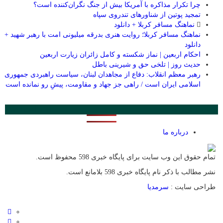
چرا تکرار مذاکره با آمریکا بیش از جنگ نگران‌کننده است؟
تمجید پوتین از شناورهای تندروی سپاه
نماهنگ مسافر کربلا + دانلود
نماهنگ مسافر کربلا؛ روایت هنری بدرقه میلیونی امت با رهبر شهید +
دانلود
احکام اربعین | نماز شکسته و کامل زائران زیارت اربعین
حدیث روز | تلخی حق و شیرینی باطل
رهبر معظم انقلاب: دفاع از مجاهدان لبنان، سیاست راهبردی جمهوری
اسلامی ایران است / راهی جز جهاد و مقاومت، پیشِ ‌رو نمانده است
پر بازدید ترین ها
24 ساعت
1 هفته
درباره ما
تمام حقوق این وب سایت برای پایگاه خبری 598 محفوظ است.
نشر مطالب با ذکر نام پایگاه خبری 598 بلامانع است.
طراحی سایت :
سرمدیا