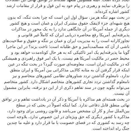
را برطرف نمایند و رهبری در پیام خود به این قول و قرار از مقامات ارشد
کشور اشاره کرده‌اند.
در بحث مهم تنگه هرمز‌، سؤال اول این است که چرا بحث تنگه، که بدون
هیچ شبهه‌ای جزء لاینفک حقوق مشترک ایران و عمان است و هیچ کشور
دیگری از جمله آمریکا در آن جایگاهی ندارد را به یک محور در مذاکرات
پذیرفته‌ایم. آمریکا رفع محاصره دریایی ایران که کاملاًً غیر قانونی و
تجاوزکارانه است را به مدیریت ایران و عمان بر تنگه و حقوق و صلاحیت‌های
ناشی از آن که مسالمت‌آمیز و حق طلبانه است؛ تاخت بزند؟ در این ماجرا
گویا ما پذیرفته‌ایم یک امر تاکتیکی که به هر حال کوتاه‌مدت خواهد بود و
محیط حصر در مالکیت آمریکا هم نیست‌، با یک امر فوق راهبردی و همیشگی
که در مالکیت ایران است‌، معاوضه‌ای صورت گیرد؟ در بحث تنگه در عین
اینکه قرار گرفتن آن به مثابه کالایی مذاکراتی بین آمریکا و ایران منطق
ندارد‌، نامعلوم گذاشتن تردد شناورهای نظامی کشورهای متخاصم و نیز
نامعلوم گذاشتن تردد تجاری کشورهای متخاصم اشکال دارد. کشور متخاصم
می‌تواند بگوید چون در سند تفاهم ذکری از از این دو نرفته‌، بنابراین مشمول
آن نیست.
در بحث هسته‌ای هم مذاکره با آمریکا و ذکر آن در یادداشت تفاهم و در توافق
نهائی منطق قابل دفاعی ندارد. کما اینکه اصولاً در بحثی که در سطح
بین‌الملل ساز و کار آن مشخص می‌باشد و قانون روشنی برای وجود دارد‌،
مذاکره با کشور دیگری که حق ویژه‌ای در این خصوص ندارد‌، بلاوجه است
چه رسد به کشوری که در فضای خصومت با ما قرار دارد و علیه ما چندین
جنگ راه انداخته است.