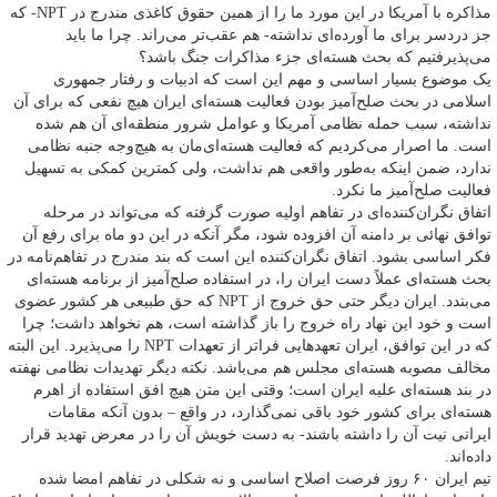
مذاکره با آمریکا در این مورد ما را از همین حقوق کاغذی مندرج در NPT- که
جز دردسر برای ما آورده‌ای نداشته- هم عقب‌تر می‌راند. چرا ما باید
می‌پذیرفتیم که بحث هسته‌ای جزء مذاکرات جنگ باشد؟
یک موضوع بسیار اساسی و مهم این است که ادبیات و رفتار جمهوری
اسلامی در بحث صلح‌آمیز بودن فعالیت هسته‌ای ایران هیچ نفعی که برای آن
نداشته‌، سبب حمله نظامی آمریکا و عوامل شرور منطقه‌ای آن هم شده
است. ما اصرار می‌کردیم که فعالیت هسته‌ای‌مان به هیچ‌وجه جنبه نظامی
ندارد‌، ضمن اینکه به‌طور واقعی هم نداشت‌، ولی کمترین کمکی به تسهیل
فعالیت صلح‌آمیز ما نکرد.
اتفاق نگران‌کننده‌ای در تفاهم اولیه صورت گرفته که می‌تواند در مرحله
توافق نهائی بر دامنه آن افزوده شود‌، مگر آنکه در این دو ماه برای رفع آن
فکر اساسی بشود. اتفاق نگران‌کننده این است که بند مندرج در تفاهم‌نامه در
بحث هسته‌ای عملاً دست ایران را، در استفاده صلح‌آمیز از برنامه هسته‌ای
می‌بندد. ایران دیگر حتی حق خروج از NPT که حق طبیعی هر کشور عضوی
است و خود این نهاد راه خروج را باز گذاشته است‌، هم نخواهد داشت؛ چرا
که در این توافق‌، ایران تعهدهایی فراتر از تعهدات NPT را می‌پذیرد. این البته
مخالف مصوبه هسته‌ای مجلس هم می‌باشد. نکته دیگر تهدیدات نظامی نهفته
در بند هسته‌ای علیه ایران است؛ وقتی این متن هیچ افق استفاده از اهرم
هسته‌ای برای کشور خود باقی نمی‌گذارد، در واقع – بدون آنکه مقامات
ایرانی نیت آن را داشته باشند- به دست خویش آن را در معرض تهدید قرار
داده‌اند.
تیم ایران ۶۰ روز فرصت اصلاح اساسی و نه شکلی در تفاهم امضا شده