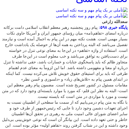
سعدالله زارعی
پایگاه خبری ۵۹۸:
پیام روز پنجشنبه رهبر معظم انقلاب اسلامی دامت برکاته
در‌باره امضای «تفاهم‌نامه» میان رؤسای جمهور ایران و آمریکا حاوی نکات
بسیار مهمی است. هشت نکته مهم در این پیام به اجمال آمده است و نیازمند
تفصیل می‌باشد که البته پرداختن به همه آن‌ها از حوصله یک یادداشت خارج
است. استفاده از واژه «تفاهم» در این‌جا به معنای نوعی تنزل در خواسته
برای دست‌یافتن به توافق می‌باشد و خب معلوم است در این‌جا طرف
متجاوز ظالم که باید پاسخگوی جنایات و خسارات باشد‌‌، حقی نداشته تا تنزل
در‌باره او معنا و مفهومی داشته باشد. اما این لزوماً به معنای عدم اهتمام
طرفی که باید برای استیفای حقوق خویش تلاش می‌کرده نیست. کما اینکه
در ابتدای همین پیام به «تلاش‌های زیاد» و «دلسوزی و حُسن نظر»
مقامات مسئول در کشور تصریح شده است. مضمون پیام رهبر معظم این
است- البته به نظر این قلم- که مورد یا موارد بایسته‌ای وجود دارد که در متن
نیست و مورد یا مواردی در متن است که بایسته نیست.
با نگاه به متن پیام درمی‌یابیم که از سمت ما سطحی از اطمینان نسبت به
اجرای تعهدات دشمن وجود دارد تا جایی که رئیس‌جمهور از طرف خود و
سایر اعضای شورای عالی امنیت ملی به رهبری در تحقق آن‌ها اطمینان
خاطر و حتی تعهد داده است. این بیانگر آن است که نوعی خوش‌بینی بی‌دلیل
وجود داشته و این در شتاب گرفتن روند «تفاهم اولیه» مؤثر بوده است. این