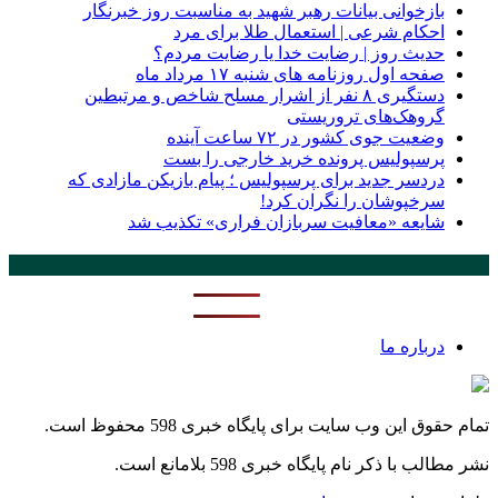
بازخوانی بیانات رهبر شهید به مناسبت روز خبرنگار
احکام شرعی | استعمال طلا برای مرد
حدیث روز | رضایت خدا یا رضایت مردم؟
صفحه اول روزنامه‌ های شنبه ۱۷ مرداد ماه
دستگیری ۸ نفر از اشرار مسلح شاخص و مرتبطین
گروهک‌های تروریستی
وضعیت جوی کشور در ۷۲ ساعت آینده
پرسپولیس پرونده خرید خارجی را بست
دردسر جدید برای پرسپولیس ؛ پیام بازیکن مازادی که
سرخپوشان را نگران کرد!
شایعه «معافیت سربازان فراری» تکذیب شد
پر بازدید ترین ها
24 ساعت
1 هفته
درباره ما
تمام حقوق این وب سایت برای پایگاه خبری 598 محفوظ است.
نشر مطالب با ذکر نام پایگاه خبری 598 بلامانع است.