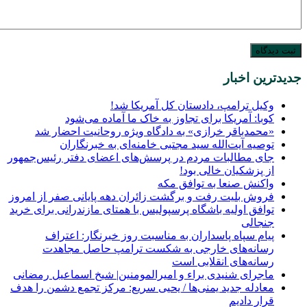
جدیدترین اخبار
وکیل ترامپ، دادستان کل آمریکا شد!
کوبا: آمریکا برای تجاوز به خاک ما آماده می‌شود
«محمدباقر خرازی» به دادگاه ویژه روحانیت احضار شد
توصیه آیت‌الله سید مجتبی خامنه‌ای به خبرنگاران
جای مطالبات مردم در پرسش‌های اعضای دفتر رئیس‌جمهور
از پزشکیان خالی بود!
واکنش صنعا به توافق مکه
فروش بلیت رفت و برگشت زائران دهه پایانی صفر از امروز
توافق اولیه باشگاه پرسپولیس با همتای مازندرانی برای خرید
جنجالی
پیام سپاه پاسداران به مناسبت روز خبرنگار: اعتراف
رسانه‌های خارجی به شکست ترامپ حاصل مجاهدت
رسانه‌های انقلابی است
ماجرای شنیدی براء و امیرالمومنین| شیخ اسماعیل رمضانی
معادله جدید یمنی‌ها / یحیی سریع: مرکز تجمع دشمن را هدف
قرار دادیم