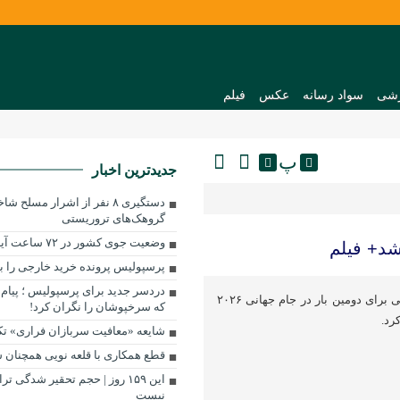
شی
سواد رسانه
عکس
فیلم
پ
جدیدترین اخبار
دستگیری ۸ نفر از اشرار مسل
گروهک‌های تروریستی
وضعیت جوی کشور در ۷۲ ساعت آینده
د+ فیلم
پرسپولیس پرونده خرید خارجی را 
دردسر جدید برای پرسپولیس ؛ پیام 
بازیکن تیم ملی مصر، محمد هانی برای دومین بار در جام جهانی ۲۰۲۶
که سرخپوشان را نگران کرد!
کرد.
شایعه «معافیت سربازان فراری» ت
قطع همکاری با قلعه نویی همچنان
این ۱۵۹ روز | حجم تحقیر شدگی 
نیست