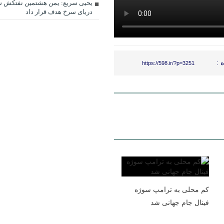
یحیی سریع: یمن هشتمین نفتکش س
دریای سرخ هدف قرار داد
 :
https://598.ir/?p=3251
کم محلی به ترامپ سوژه
فینال جام جهانی شد