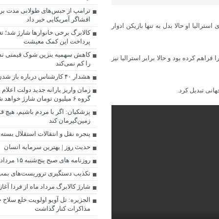
ترامپ از حبس‌های طولانی مدت برا
افشاگر آمریکایی خبر داد
ترالیا او حالا بدل به تنها بازیکن ادوار
کالابرگ برخی خانوارها شارژ شد؛ تغ
پرداخت این کمک معیشت
کاهش سهمیه بنزین شوک قیمتی ندا
فراهم کرده بود و حالا برابر استرالیا نیز
را کم نمی‌کند
هشدار ۴۰ کارشناس درباره باز شدن تنگه هرمز
زمان واریز یارانه جدید دولت اعلا
هانی تبدیل کرد.
گروه ۶ میلیون تومان شارژ خواهد شد.
پزشکیان: اگر با مردم باشیم، هیچ قد
زمین‌گیرمان کند
پنجره‌ نقل و انتقالات استقلال بسته 
حدیث روز | بهترین سرمایه انسان
روزنامه‌ های صبح پنج‌شنبه ۱۵ مرداد ۱۴۰۵
تکذیب دستگیری تروریست‌های بمب‌
شارژ کالابرگ مرداد ماه از فردا آغا
الجزیره: تل آویو اولویت خلع سلاح ح
مذاکرات کنار گذاشت