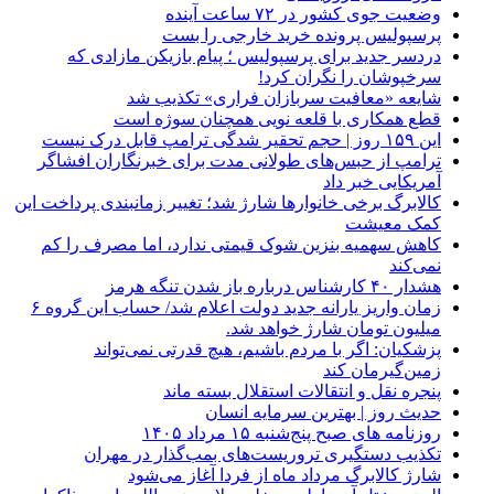
وضعیت جوی کشور در ۷۲ ساعت آینده
پرسپولیس پرونده خرید خارجی را بست
دردسر جدید برای پرسپولیس ؛ پیام بازیکن مازادی که
سرخپوشان را نگران کرد!
شایعه «معافیت سربازان فراری» تکذیب شد
قطع همکاری با قلعه نویی همچنان سوژه است
این ۱۵۹ روز | حجم تحقیر شدگی ترامپ قابل درک نیست
ترامپ از حبس‌های طولانی مدت برای خبرنگاران افشاگر
آمریکایی خبر داد
کالابرگ برخی خانوارها شارژ شد؛ تغییر زمانبندی پرداخت این
کمک معیشت
کاهش سهمیه بنزین شوک قیمتی ندارد، اما مصرف را کم
نمی‌کند
هشدار ۴۰ کارشناس درباره باز شدن تنگه هرمز
زمان واریز یارانه جدید دولت اعلام شد/ حساب این گروه ۶
میلیون تومان شارژ خواهد شد.
پزشکیان: اگر با مردم باشیم، هیچ قدرتی نمی‌تواند
زمین‌گیرمان کند
پنجره‌ نقل و انتقالات استقلال بسته ماند
حدیث روز | بهترین سرمایه انسان
روزنامه‌ های صبح پنج‌شنبه ۱۵ مرداد ۱۴۰۵
تکذیب دستگیری تروریست‌های بمب‌گذار در مهران
شارژ کالابرگ مرداد ماه از فردا آغاز می‌شود