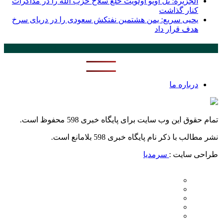
الجزیره: تل آویو اولویت خلع سلاح حزب الله را در مذاکرات
کنار گذاشت
یحیی سریع: یمن هشتمین نفتکش سعودی را در دریای سرخ
هدف قرار داد
پر بازدید ترین ها
24 ساعت
1 هفته
درباره ما
تمام حقوق این وب سایت برای پایگاه خبری 598 محفوظ است.
نشر مطالب با ذکر نام پایگاه خبری 598 بلامانع است.
طراحی سایت :
سرمدیا